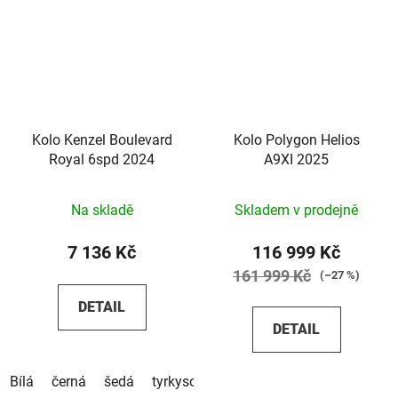
Kolo Kenzel Boulevard
Kolo Polygon Helios
Royal 6spd 2024
A9XI 2025
Na skladě
Skladem v prodejně
7 136 Kč
116 999 Kč
161 999 Kč
(–27 %)
DETAIL
DETAIL
Bílá
černá
šedá
tyrkysová
béžová
pistáciová
čer