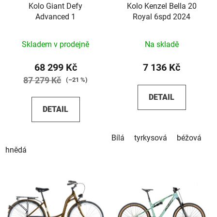
Kolo Giant Defy
Kolo Kenzel Bella 20
Advanced 1
Royal 6spd 2024
Skladem v prodejně
Na skladě
68 299 Kč
7 136 Kč
87 279 Kč
(–21 %)
DETAIL
DETAIL
Bílá
tyrkysová
béžová
hnědá