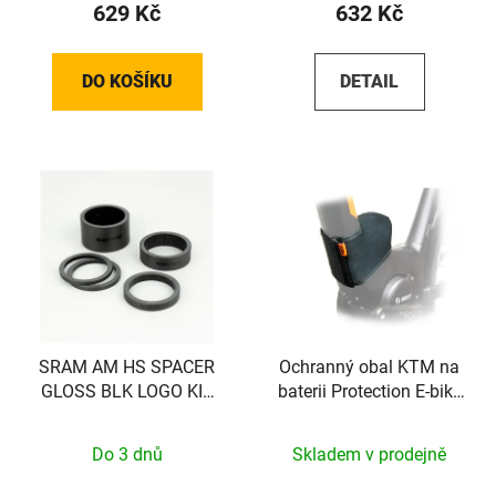
629 Kč
632 Kč
DO KOŠÍKU
DETAIL
SRAM AM HS SPACER
Ochranný obal KTM na
GLOSS BLK LOGO KIT
baterii Protection E-bike
SRAM
System Bosch
Do 3 dnů
Skladem v prodejně