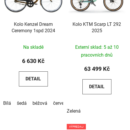
Kolo Kenzel Dream
Kolo KTM Scarp LT 292
Ceremony 1spd 2024
2025
Na skladě
Externí sklad: 5 až 10
pracovních dnů
6 630 Kč
63 499 Kč
DETAIL
DETAIL
Bílá
šedá
béžová
červená
hnědá
Zelená
VÝPREDAJ