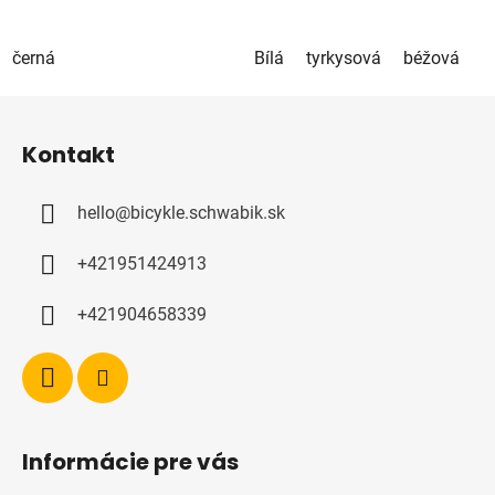
černá
Bílá
tyrkysová
béžová
h
Z
á
Kontakt
p
a
hello
@
bicykle.schwabik.sk
t
í
+421951424913
+421904658339
Informácie pre vás