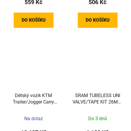
559 Kč
506 Kč
DO KOŠÍKU
DO KOŠÍKU
Dětský vozík KTM
SRAM TUBELESS UNI
Trailer/Jogger Carry
VALVE/TAPE KIT 26MM,
More II
2RIMS
Na dotaz
Do 3 dnů