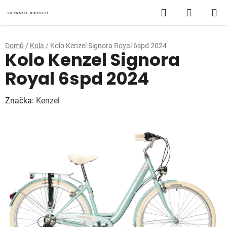
Přejít
Hledat
NÁKUP
na
obsah
KOŠÍK
Domů
/
Kola
/
Kolo Kenzel Signora Royal 6spd 2024
Kolo Kenzel Signora
Royal 6spd 2024
Značka:
Kenzel