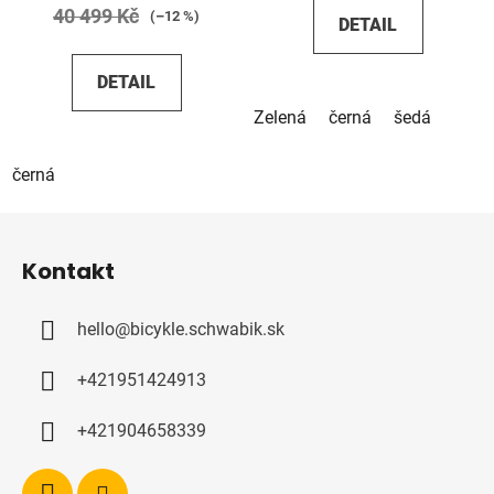
40 499 Kč
(–12 %)
DETAIL
DETAIL
Zelená
černá
šedá
černá
Z
á
Kontakt
p
a
hello
@
bicykle.schwabik.sk
t
í
+421951424913
+421904658339