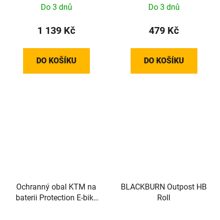
Do 3 dnů
Do 3 dnů
1 139 Kč
479 Kč
DO KOŠÍKU
DO KOŠÍKU
Ochranný obal KTM na
BLACKBURN Outpost HB
baterii Protection E-bike
Roll
System Bosch