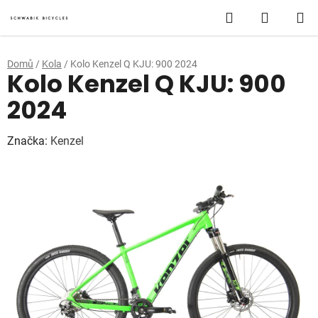
Přejít
Hledat
NÁKUP
na
obsah
KOŠÍK
Domů
/
Kola
/
Kolo Kenzel Q KJU: 900 2024
Kolo Kenzel Q KJU: 900
2024
Značka:
Kenzel