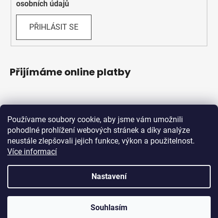
osobních údajů
PŘIHLÁSIT SE
Přijímáme online platby
Používame soubory cookie, aby jsme vám umožnili
pohodlné prohlížení webových stránek a díky analýze
neustále zlepšovali jejich funkce, výkon a použitelnost.
Více informací
Shoptet.sk
MôjPrvýEshop.sk
Nastavení
Vytvořil Shoptet
Souhlasím
Copyright 2026
Schwabik Bicycles
. Všechna práva