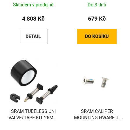
Skladem v prodejně
Do 3 dnů
4 808 Kč
679 Kč
DETAIL
DO KOŠÍKU
SRAM TUBELESS UNI
SRAM CALIPER
VALVE/TAPE KIT 26MM,
MOUNTING HWARE TI
2RIMS
(FLAT)