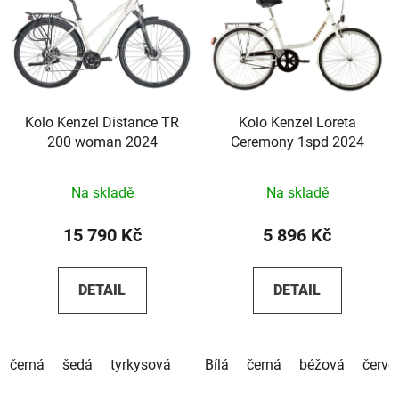
Kolo Kenzel Distance TR
Kolo Kenzel Loreta
200 woman 2024
Ceremony 1spd 2024
Na skladě
Na skladě
15 790 Kč
5 896 Kč
DETAIL
DETAIL
černá
šedá
tyrkysová
Bílá
černá
béžová
červe