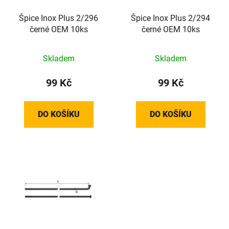
r
t
o
Špice Inox Plus 2/296
Špice Inox Plus 2/294
ů
černé OEM 10ks
černé OEM 10ks
d
u
k
Skladem
Skladem
t
99 Kč
99 Kč
ů
DO KOŠÍKU
DO KOŠÍKU