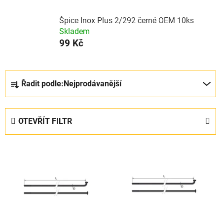
Špice Inox Plus 2/292 černé OEM 10ks
Skladem
99 Kč
Ř
Řadit podle:
Nejprodávanější
a
z
e
OTEVŘÍT FILTR
n
í
V
p
ý
r
p
o
i
d
s
u
p
k