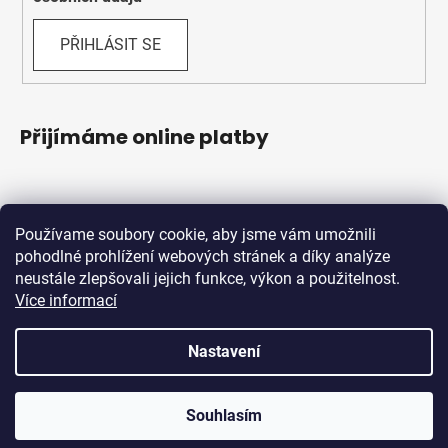
PŘIHLÁSIT SE
Přijímáme online platby
Používame soubory cookie, aby jsme vám umožnili
pohodlné prohlížení webových stránek a díky analýze
neustále zlepšovali jejich funkce, výkon a použitelnost.
Více informací
Shoptet.sk
MôjPrvýEshop.sk
Nastavení
Vytvořil Shoptet
Souhlasím
Copyright 2026
Schwabik Bicycles
. Všechna práva
vyhrazena.
Upravit nastavení cookies