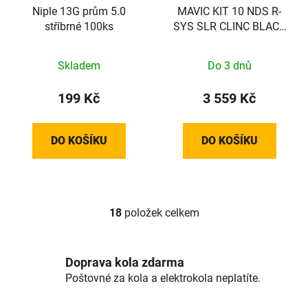
Niple 13G prům 5.0
MAVIC KIT 10 NDS R-
stříbrné 100ks
SYS SLR CLINC BLACK
SPOKE 284mm
Skladem
Do 3 dnů
199 Kč
3 559 Kč
DO KOŠÍKU
DO KOŠÍKU
18
položek celkem
O
v
l
á
Doprava kola zdarma
d
Poštovné za kola a elektrokola neplatíte.
a