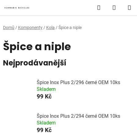
Přejít
Hledat
NÁKUP
na
obsah
KOŠÍK
Domů
/
Komponenty
/
Kola
/
Špice a niple
Špice a niple
Nejprodávanější
Špice Inox Plus 2/296 černé OEM 10ks
Skladem
99 Kč
Špice Inox Plus 2/294 černé OEM 10ks
Skladem
99 Kč