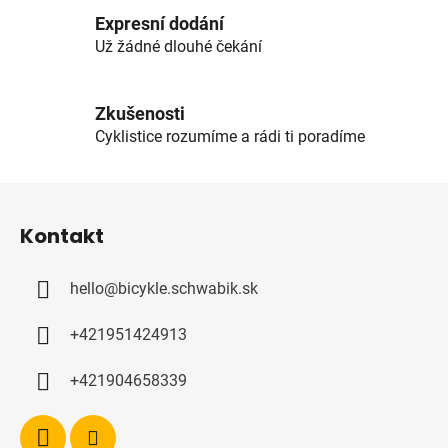
c
í
Expresní dodání
p
Už žádné dlouhé čekání
r
v
k
Zkušenosti
y
Cyklistice rozumíme a rádi ti poradíme
v
ý
Z
p
á
i
Kontakt
p
s
u
a
hello
@
bicykle.schwabik.sk
t
í
+421951424913
+421904658339