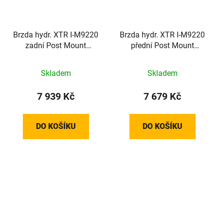
Brzda hydr. XTR I-M9220
Brzda hydr. XTR I-M9220
zadní Post Mount
přední Post Mount
1700mm had.+plot.
1000mm had.+plot.
P03A
P03A
Skladem
Skladem
7 939 Kč
7 679 Kč
DO KOŠÍKU
DO KOŠÍKU