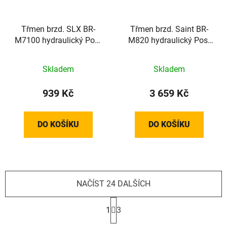
Třmen brzd. SLX BR-
Třmen brzd. Saint BR-
M7100 hydraulický Post
M820 hydraulický Post
Mount+plotýnky G05A
Mount+plotýnky H03C
Skladem
Skladem
939 Kč
3 659 Kč
DO KOŠÍKU
DO KOŠÍKU
NAČÍST 24 DALŠÍCH
S
t
1
3
r
O