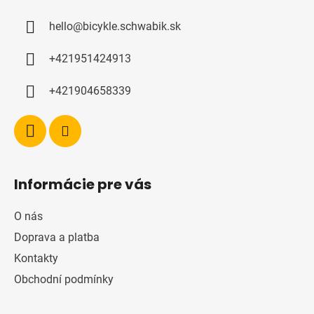
a
hello
@
bicykle.schwabik.sk
t
í
+421951424913
+421904658339
Informácie pre vás
O nás
Doprava a platba
Kontakty
Obchodní podmínky