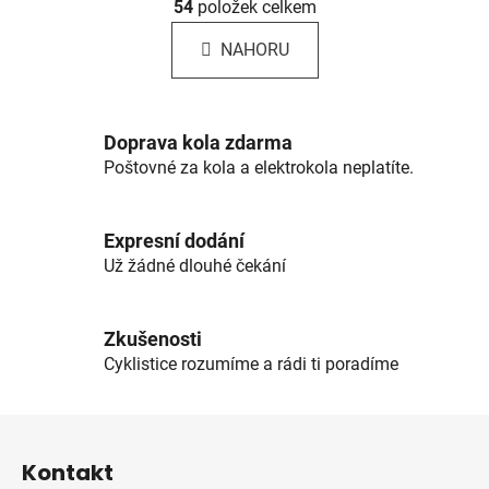
á
54
položek celkem
v
n
l
k
NAHORU
á
o
d
v
a
á
c
n
Doprava kola zdarma
í
í
Poštovné za kola a elektrokola neplatíte.
p
r
v
Expresní dodání
k
Už žádné dlouhé čekání
y
v
ý
Zkušenosti
p
Cyklistice rozumíme a rádi ti poradíme
i
s
u
Z
á
Kontakt
p