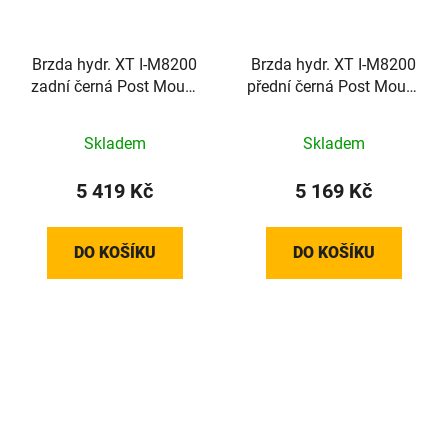
Brzda hydr. XT I-M8200
Brzda hydr. XT I-M8200
zadní černá Post Mount
přední černá Post Mount
1700mm had.+plat.
1000mm had.+plat.
G05A
G05A
Skladem
Skladem
5 419 Kč
5 169 Kč
DO KOŠÍKU
DO KOŠÍKU