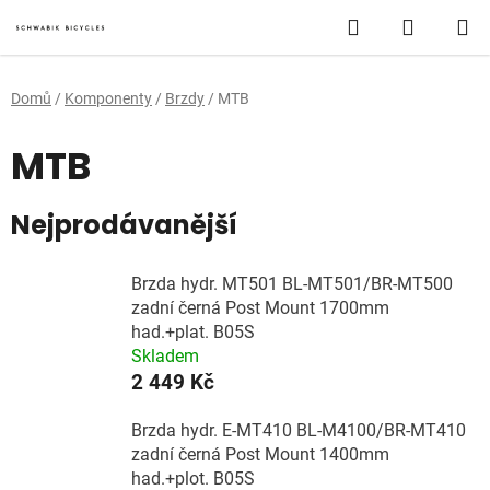
Přejít
Hledat
NÁKUP
na
obsah
KOŠÍK
Domů
/
Komponenty
/
Brzdy
/
MTB
MTB
Nejprodávanější
Brzda hydr. MT501 BL-MT501/BR-MT500
zadní černá Post Mount 1700mm
had.+plat. B05S
Skladem
2 449 Kč
Brzda hydr. E-MT410 BL-M4100/BR-MT410
zadní černá Post Mount 1400mm
had.+plot. B05S