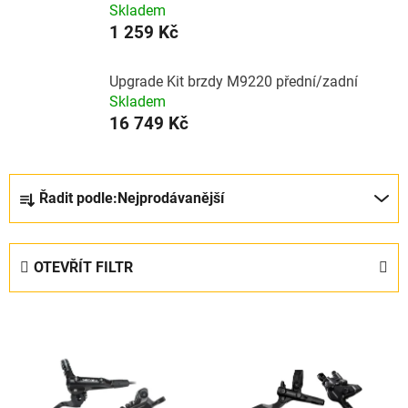
Skladem
1 259 Kč
Upgrade Kit brzdy M9220 přední/zadní
Skladem
16 749 Kč
Ř
Řadit podle:
Nejprodávanější
a
z
e
OTEVŘÍT FILTR
n
í
V
p
ý
r
p
o
i
d