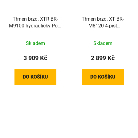
Třmen brzd. XTR BR-
Třmen brzd. XT BR-
M9100 hydraulický Post
M8120 4-píst
Mount+plotýnky K05Ti
hydraulický Post
Mount+plotýnky N03A
Skladem
Skladem
3 909 Kč
2 899 Kč
DO KOŠÍKU
DO KOŠÍKU