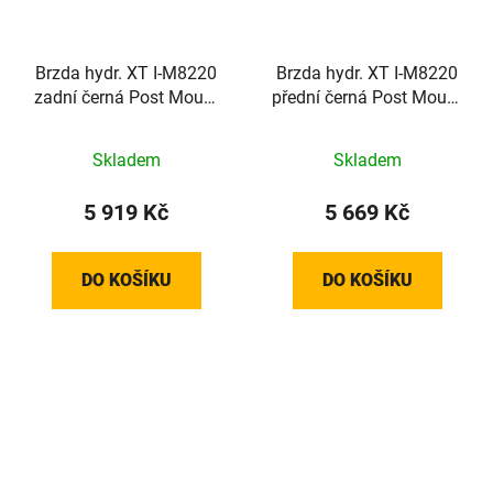
Brzda hydr. XT I-M8220
Brzda hydr. XT I-M8220
zadní černá Post Mount
přední černá Post Mount
1700mm had.+plat.
1000mm had.+plat.
P03A
P03A
Skladem
Skladem
5 919 Kč
5 669 Kč
DO KOŠÍKU
DO KOŠÍKU