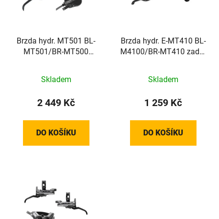
s
u
p
k
r
t
o
Brzda hydr. MT501 BL-
Brzda hydr. E-MT410 BL-
ů
MT501/BR-MT500
M4100/BR-MT410 zadní
d
zadní černá Post Mount
černá Post Mount
u
1700mm had.+plat.
1400mm had.+plot.
k
Skladem
Skladem
B05S
B05S
t
2 449 Kč
1 259 Kč
ů
DO KOŠÍKU
DO KOŠÍKU