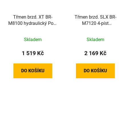
Třmen brzd. XT BR-
Třmen brzd. SLX BR-
M8100 hydraulický Post
M7120 4-píst
Mount+plotýnky G05A
hydraulický Post
Mount+plotýnky N03A
Skladem
Skladem
1 519 Kč
2 169 Kč
DO KOŠÍKU
DO KOŠÍKU