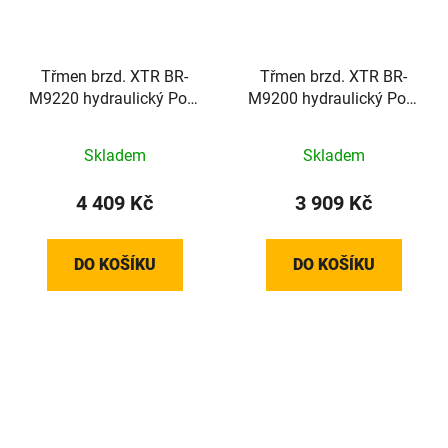
Třmen brzd. XTR BR-
Třmen brzd. XTR BR-
M9220 hydraulický Post
M9200 hydraulický Post
Mount+plotýnky P03A
Mount+plotýnky K05Ti
Skladem
Skladem
4 409 Kč
3 909 Kč
DO KOŠÍKU
DO KOŠÍKU