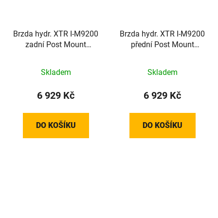
Brzda hydr. XTR I-M9200
Brzda hydr. XTR I-M9200
zadní Post Mount
přední Post Mount
1700mm had.+plot.
1000mm had.+plot.
K05Ti
K05Ti
Skladem
Skladem
6 929 Kč
6 929 Kč
DO KOŠÍKU
DO KOŠÍKU