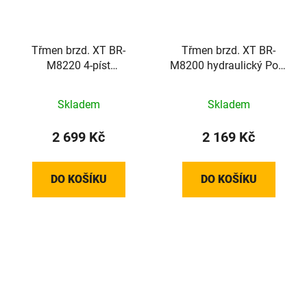
Třmen brzd. XT BR-
Třmen brzd. XT BR-
M8220 4-píst
M8200 hydraulický Post
hydraulický Post
Mount+plotýnky G05A
Mount+plotýnky P03A
Skladem
Skladem
2 699 Kč
2 169 Kč
DO KOŠÍKU
DO KOŠÍKU