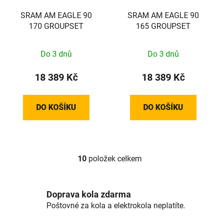
SRAM AM EAGLE 90
SRAM AM EAGLE 90
170 GROUPSET
165 GROUPSET
Do 3 dnů
Do 3 dnů
18 389 Kč
18 389 Kč
DO KOŠÍKU
DO KOŠÍKU
10
položek celkem
O
v
l
á
Doprava kola zdarma
d
Poštovné za kola a elektrokola neplatíte.
a