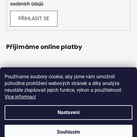
osobních údajů
PŘIHLÁSIT SE
Přijímáme online platby
Používame soubory cookie, aby jsme vám umožnili
pohodlné prohlížení webových stránek a díky analýze
neustále zlepšovali jejich funkce, výkon a použitelnost.
Více informací
Shoptet.sk
MôjPrvýEshop.sk
Nastavení
Vytvořil Shoptet
Souhlasím
Copyright 2026
Schwabik Bicycles
. Všechna práva