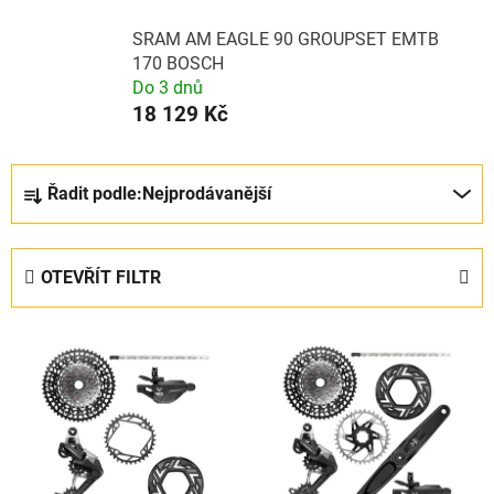
SRAM AM EAGLE 90 GROUPSET EMTB
170 BOSCH
Do 3 dnů
18 129 Kč
Ř
Řadit podle:
Nejprodávanější
a
z
e
OTEVŘÍT FILTR
n
í
V
p
ý
r
p
o
i
d
s
u
p
k