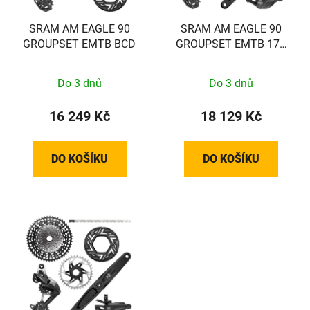
r
t
o
SRAM AM EAGLE 90
SRAM AM EAGLE 90
ů
GROUPSET EMTB BCD
GROUPSET EMTB 170
d
SRAM/BROSE
u
k
Do 3 dnů
Do 3 dnů
t
16 249 Kč
18 129 Kč
ů
DO KOŠÍKU
DO KOŠÍKU