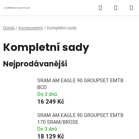
Přejít
Hledat
NÁKUP
na
obsah
KOŠÍK
Domů
/
Komponenty
/
Kompletní sady
Kompletní sady
Nejprodávanější
SRAM AM EAGLE 90 GROUPSET EMTB
BCD
Do 3 dnů
16 249 Kč
SRAM AM EAGLE 90 GROUPSET EMTB
170 SRAM/BROSE
Do 3 dnů
18 129 Kč