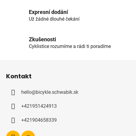
c
í
Expresní dodání
p
Už žádné dlouhé čekání
r
v
k
Zkušenosti
y
Cyklistice rozumíme a rádi ti poradíme
v
ý
Z
p
á
i
Kontakt
p
s
u
a
hello
@
bicykle.schwabik.sk
t
í
+421951424913
+421904658339