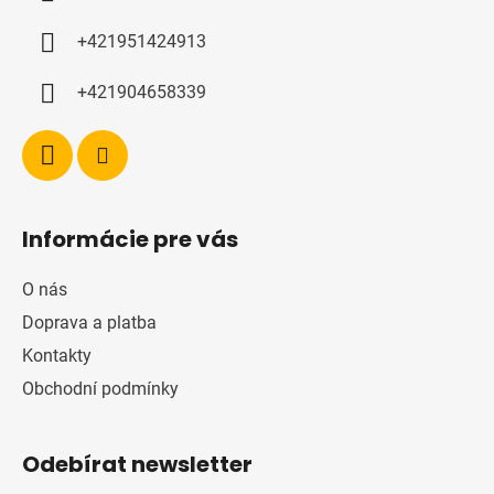
t
í
+421951424913
+421904658339
Informácie pre vás
O nás
Doprava a platba
Kontakty
Obchodní podmínky
Odebírat newsletter