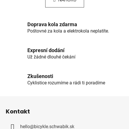
á
o
d
v
a
á
c
n
Doprava kola zdarma
í
í
Poštovné za kola a elektrokola neplatíte.
p
r
v
Expresní dodání
k
Už žádné dlouhé čekání
y
v
ý
Zkušenosti
p
Cyklistice rozumíme a rádi ti poradíme
i
s
u
Z
á
Kontakt
p
a
hello
@
bicykle.schwabik.sk