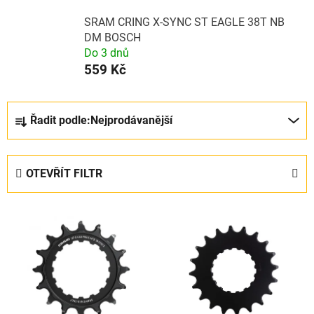
SRAM CRING X-SYNC ST EAGLE 38T NB
DM BOSCH
Do 3 dnů
559 Kč
Ř
Řadit podle:
Nejprodávanější
a
z
e
OTEVŘÍT FILTR
n
í
V
p
ý
r
p
o
i
d
s
u
p
k