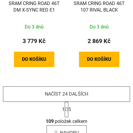
SRAM CRING ROAD 46T
SRAM CRING ROAD 46T
DM X-SYNC RED E1
107 RIVAL BLACK
Do 3 dnů
Do 3 dnů
3 779 Kč
2 869 Kč
DO KOŠÍKU
DO KOŠÍKU
NAČÍST 24 DALŠÍCH
S
t
1
5
r
O
á
109
položek celkem
v
n
l
k
NAHORU