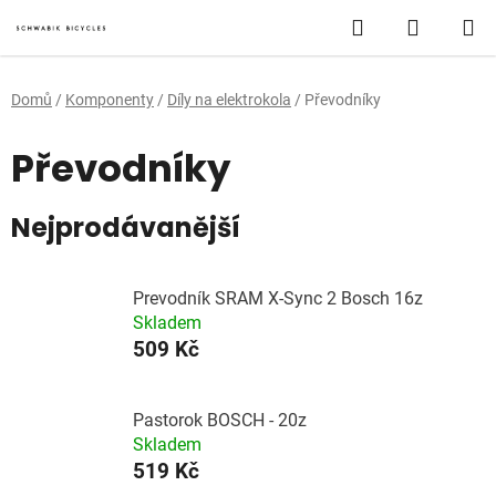
Přejít
Hledat
NÁKUP
na
obsah
KOŠÍK
Domů
/
Komponenty
/
Díly na elektrokola
/
Převodníky
Převodníky
Nejprodávanější
Prevodník SRAM X-Sync 2 Bosch 16z
Skladem
509 Kč
Pastorok BOSCH - 20z
Skladem
519 Kč