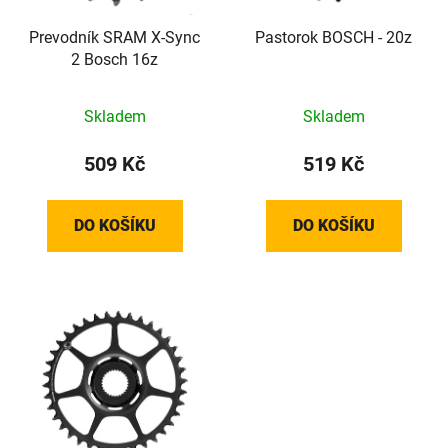
r
t
o
Prevodník SRAM X-Sync
Pastorok BOSCH - 20z
ů
2 Bosch 16z
d
u
k
Skladem
Skladem
t
509 Kč
519 Kč
ů
DO KOŠÍKU
DO KOŠÍKU