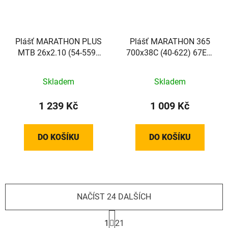
Plášť MARATHON PLUS
Plášť MARATHON 365
MTB 26x2.10 (54-559)
700x38C (40-622) 67EPI
67EPI 1150g TwinSkin
820g TwinSkin
SmartGuard Addix reflex
GreenGuard Addix 365
Skladem
Skladem
reflex
1 239 Kč
1 009 Kč
DO KOŠÍKU
DO KOŠÍKU
NAČÍST 24 DALŠÍCH
S
t
1
21