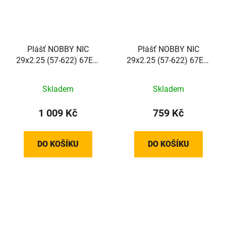
Plášť NOBBY NIC
Plášť NOBBY NIC
29x2.25 (57-622) 67EPI
29x2.25 (57-622) 67EPI
895g TLR STANDARD
790g STANDARD Addix
TwinSkin Addix Green
Green
Skladem
Skladem
skládací
1 009 Kč
759 Kč
DO KOŠÍKU
DO KOŠÍKU