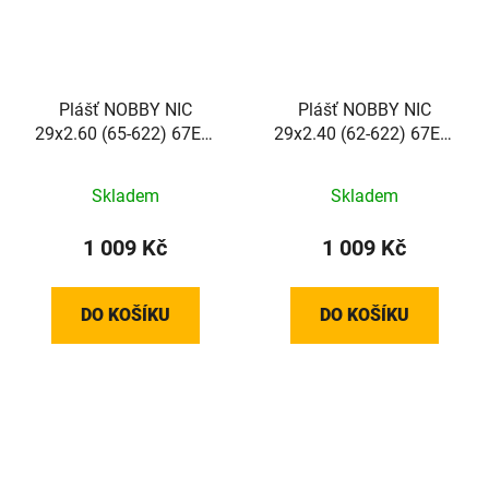
Plášť NOBBY NIC
Plášť NOBBY NIC
29x2.60 (65-622) 67EPI
29x2.40 (62-622) 67EPI
1080g TLR STANDARD
980g TLR STANDARD
TwinSkin Addix Green
TwinSkin Addix Green
Skladem
Skladem
skládací
skládací
1 009 Kč
1 009 Kč
DO KOŠÍKU
DO KOŠÍKU