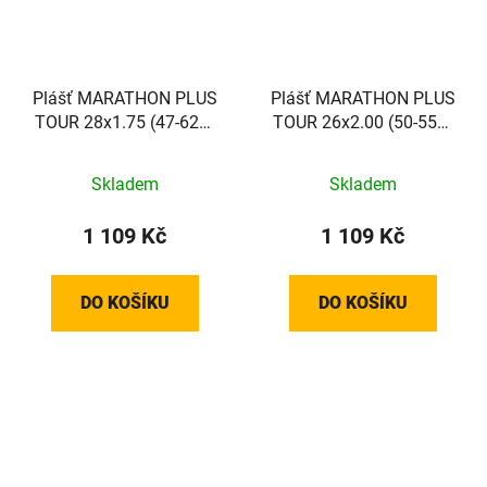
Plášť MARATHON PLUS
Plášť MARATHON PLUS
TOUR 28x1.75 (47-622)
TOUR 26x2.00 (50-559)
67EPI 1150g TwinSkin
67EPI 1065g TwinSkin
SmartGuard Addix Green
SmartGuard Addix Green
Skladem
Skladem
reflex
reflex
1 109 Kč
1 109 Kč
DO KOŠÍKU
DO KOŠÍKU