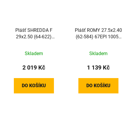
Plášť SHREDDA F
Plášť ROMY 27.5x2.40
29x2.50 (64-622)
(62-584) 67EPI 1005g
2x67EPI Radial 1530g
TLR STANDARD
TLR PRO GRAVITY PRO
TwinSkin TRAIL Mid
Skladem
Skladem
UltraSoft skládací
skládací
2 019 Kč
1 139 Kč
DO KOŠÍKU
DO KOŠÍKU