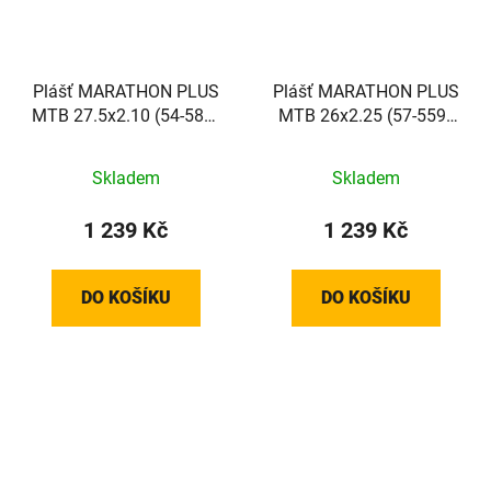
Plášť MARATHON PLUS
Plášť MARATHON PLUS
MTB 27.5x2.10 (54-584)
MTB 26x2.25 (57-559)
67EPI 1200g TwinSkin
67EPI 1260g TwinSkin
SmartGuard Addix reflex
SmartGuard Addix reflex
Skladem
Skladem
1 239 Kč
1 239 Kč
DO KOŠÍKU
DO KOŠÍKU