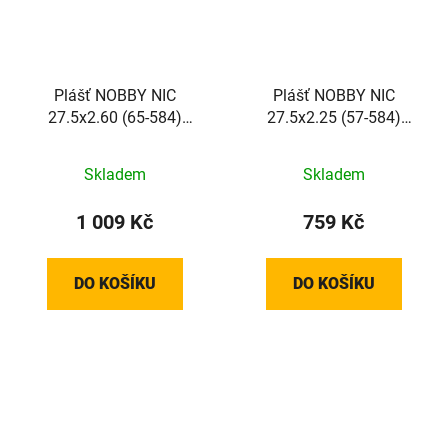
Plášť NOBBY NIC
Plášť NOBBY NIC
27.5x2.60 (65-584)
27.5x2.25 (57-584)
67EPI 1015g TLR
67EPI 740g STANDARD
STANDARD TwinSkin
Addix Green
Skladem
Skladem
Addix Green skládací
1 009 Kč
759 Kč
DO KOŠÍKU
DO KOŠÍKU