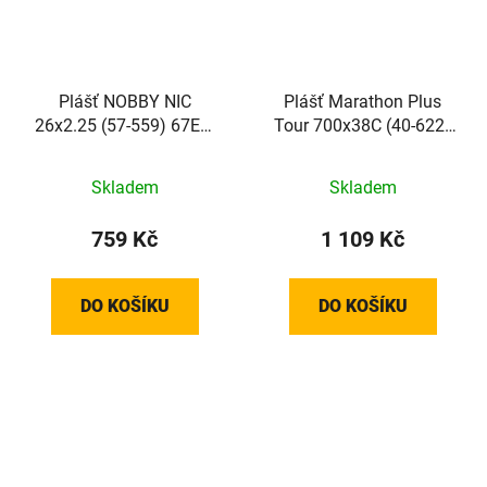
Plášť NOBBY NIC
Plášť Marathon Plus
26x2.25 (57-559) 67EPI
Tour 700x38C (40-622)
710g STANDARD Addix
67EPI 960g TwinSkin
Green
SmartGuard Addix Green
Skladem
Skladem
reflex
759 Kč
1 109 Kč
DO KOŠÍKU
DO KOŠÍKU