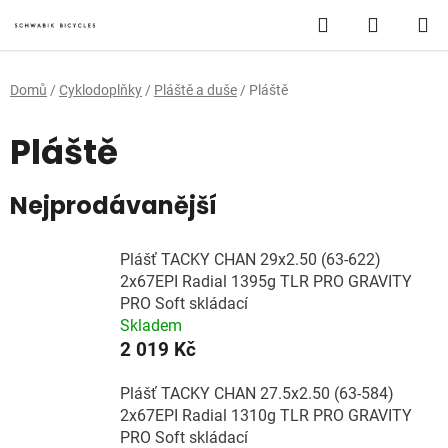
Přejít
Hledat
NÁKUP
na
obsah
KOŠÍK
Domů
/
Cyklodoplňky
/
Pláště a duše
/
Pláště
Pláště
Nejprodávanější
Plášť TACKY CHAN 29x2.50 (63-622)
2x67EPI Radial 1395g TLR PRO GRAVITY
PRO Soft skládací
Skladem
2 019 Kč
Plášť TACKY CHAN 27.5x2.50 (63-584)
2x67EPI Radial 1310g TLR PRO GRAVITY
PRO Soft skládací