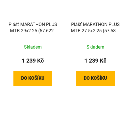
Plášť MARATHON PLUS
Plášť MARATHON PLUS
MTB 29x2.25 (57-622)
MTB 27.5x2.25 (57-584)
67EPI 1350g TwinSkin
67EPI 1270g TwinSkin
SmartGuard Addix reflex
SmartGuard Addix reflex
Skladem
Skladem
1 239 Kč
1 239 Kč
DO KOŠÍKU
DO KOŠÍKU