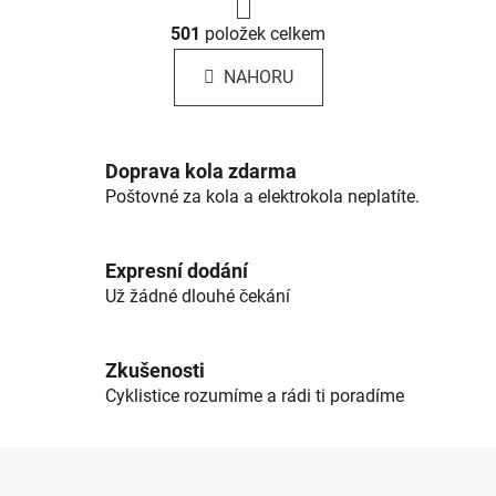
r
O
á
501
položek celkem
v
n
l
k
NAHORU
á
o
d
v
a
á
c
n
Doprava kola zdarma
í
í
Poštovné za kola a elektrokola neplatíte.
p
r
v
Expresní dodání
k
Už žádné dlouhé čekání
y
v
ý
Zkušenosti
p
Cyklistice rozumíme a rádi ti poradíme
i
s
u
Z
á