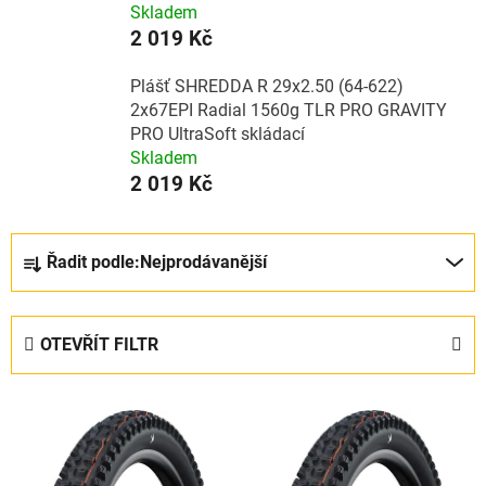
Skladem
2 019 Kč
Plášť SHREDDA R 29x2.50 (64-622)
2x67EPI Radial 1560g TLR PRO GRAVITY
PRO UltraSoft skládací
Skladem
2 019 Kč
Ř
Řadit podle:
Nejprodávanější
a
z
e
OTEVŘÍT FILTR
n
í
V
p
ý
r
p
o