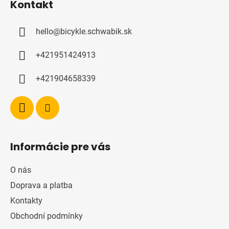
Kontakt
p
a
hello
@
bicykle.schwabik.sk
t
í
+421951424913
+421904658339
Informácie pre vás
O nás
Doprava a platba
Kontakty
Obchodní podmínky