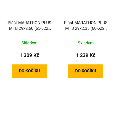
Plášť MARATHON PLUS
Plášť MARATHON PLUS
MTB 29x2.60 (65-622)
MTB 29x2.35 (60-622)
67EPI 1770g TwinSkin
67EPI 1505g TwinSkin
SmartGuard Addix reflex
SmartGuard Addix reflex
Skladem
Skladem
1 309 Kč
1 239 Kč
DO KOŠÍKU
DO KOŠÍKU