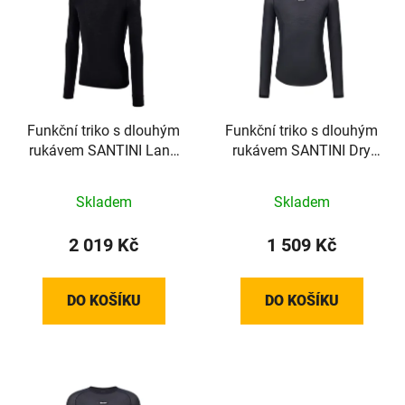
p
o
i
d
s
u
p
k
r
t
o
Funkční triko s dlouhým
Funkční triko s dlouhým
ů
rukávem SANTINI Lana
rukávem SANTINI Dry
d
Black - M/L
Black - XL/XXL
u
k
Skladem
Skladem
t
2 019 Kč
1 509 Kč
ů
DO KOŠÍKU
DO KOŠÍKU