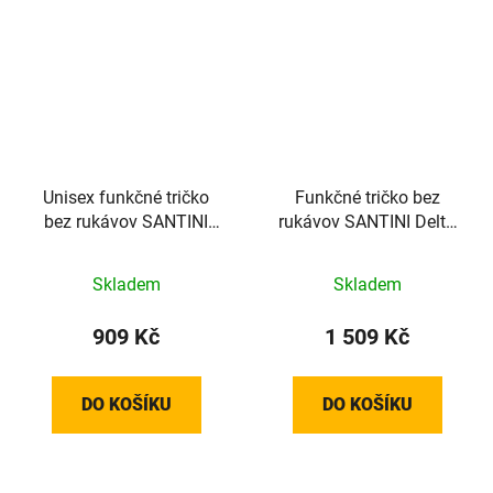
Unisex funkčné tričko
Funkčné tričko bez
bez rukávov SANTINI
rukávov SANTINI Delta
Lieve Green - M/L
Yellow - XS/XXS
Skladem
Skladem
909 Kč
1 509 Kč
DO KOŠÍKU
DO KOŠÍKU