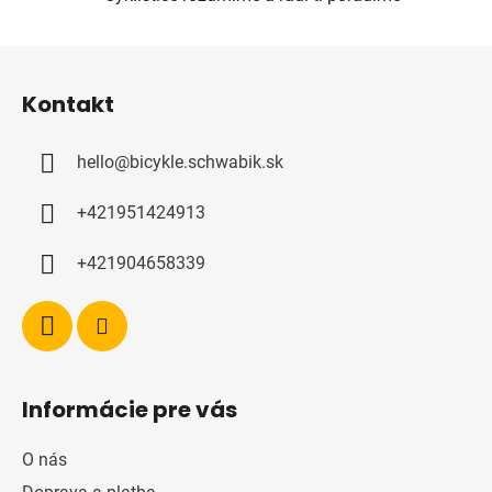
i
s
u
Z
á
Kontakt
p
a
hello
@
bicykle.schwabik.sk
t
í
+421951424913
+421904658339
Informácie pre vás
O nás