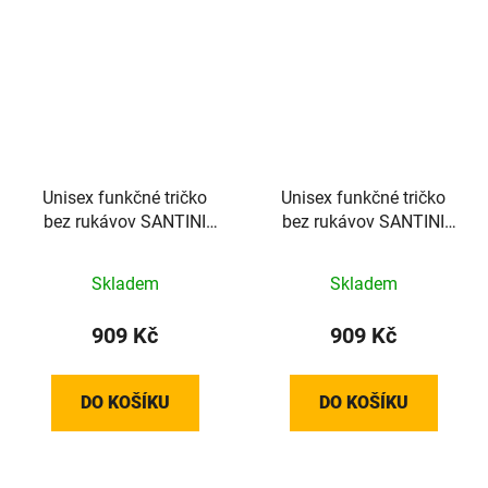
Unisex funkčné tričko
Unisex funkčné tričko
bez rukávov SANTINI
bez rukávov SANTINI
Lieve Green - XS/XXS
Lieve Green - XL/XXL
Skladem
Skladem
909 Kč
909 Kč
DO KOŠÍKU
DO KOŠÍKU