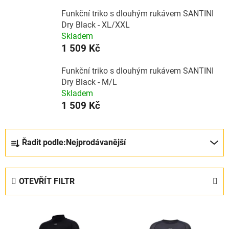
Funkční triko s dlouhým rukávem SANTINI
Dry Black - XL/XXL
Skladem
1 509 Kč
Funkční triko s dlouhým rukávem SANTINI
Dry Black - M/L
Skladem
1 509 Kč
Ř
Řadit podle:
Nejprodávanější
a
z
e
OTEVŘÍT FILTR
n
í
V
p
ý
r