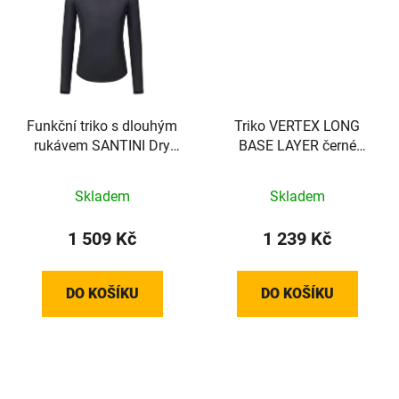
Funkční triko s dlouhým
Triko VERTEX LONG
rukávem SANTINI Dry
BASE LAYER černé
Black - M/L
/Vel:XXL
Skladem
Skladem
1 509 Kč
1 239 Kč
DO KOŠÍKU
DO KOŠÍKU