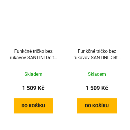
Funkčné tričko bez
Funkčné tričko bez
rukávov SANTINI Delta
rukávov SANTINI Delta
Yellow - XL/XXL
Yellow - M/L
Skladem
Skladem
1 509 Kč
1 509 Kč
DO KOŠÍKU
DO KOŠÍKU