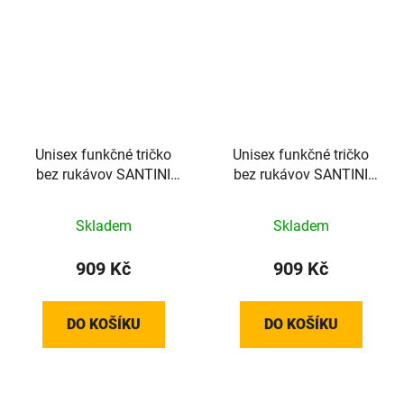
Unisex funkčné tričko
Unisex funkčné tričko
bez rukávov SANTINI
bez rukávov SANTINI
Lieve White - XL/XXL
Lieve White - M/L
Skladem
Skladem
909 Kč
909 Kč
DO KOŠÍKU
DO KOŠÍKU