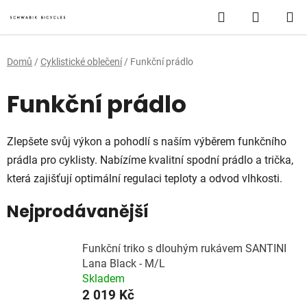
Přejít
Hledat
NÁKUP
na
obsah
KOŠÍK
Domů
/
Cyklistické oblečení
/
Funkční prádlo
Funkční prádlo
Zlepšete svůj výkon a pohodlí s naším výběrem funkčního
prádla pro cyklisty. Nabízíme kvalitní spodní prádlo a trička,
která zajišťují optimální regulaci teploty a odvod vlhkosti.
Nejprodávanější
Funkční triko s dlouhým rukávem SANTINI
Lana Black - M/L
Skladem
2 019 Kč