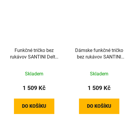
Funkčné tričko bez
Dámske funkčné tričko
rukávov SANTINI Delta
bez rukávov SANTINI
White - XS/XXS
Delta White – XL
Skladem
Skladem
1 509 Kč
1 509 Kč
DO KOŠÍKU
DO KOŠÍKU