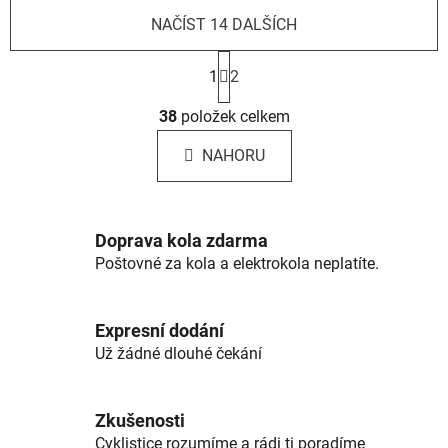
NAČÍST 14 DALŠÍCH
S
t
1
2
r
O
á
38
položek celkem
v
n
l
k
NAHORU
á
o
d
v
a
á
c
n
Doprava kola zdarma
í
í
Poštovné za kola a elektrokola neplatíte.
p
r
v
Expresní dodání
k
Už žádné dlouhé čekání
y
v
ý
Zkušenosti
p
Cyklistice rozumíme a rádi ti poradíme