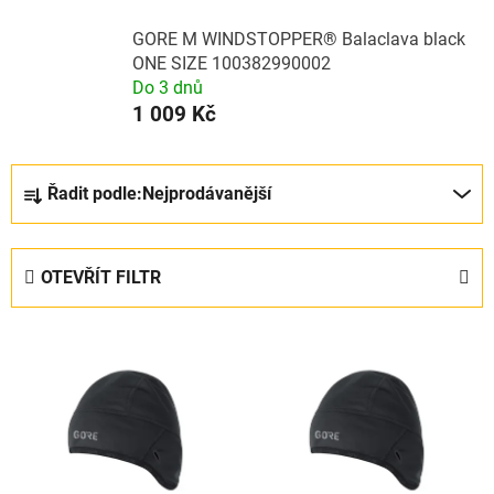
GORE M WINDSTOPPER® Balaclava black
ONE SIZE 100382990002
Do 3 dnů
1 009 Kč
Ř
Řadit podle:
Nejprodávanější
a
z
e
OTEVŘÍT FILTR
n
í
V
p
ý
r
p
o
i
d
s
u
p
k