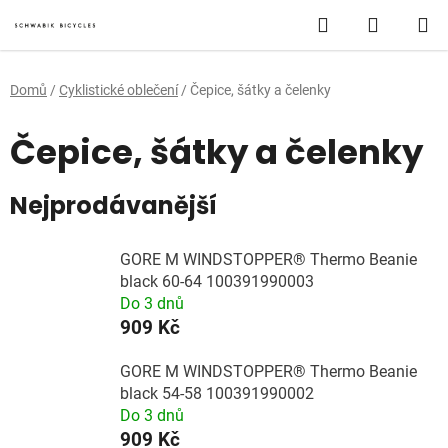
Přejít
Hledat
NÁKUP
na
obsah
KOŠÍK
Domů
/
Cyklistické oblečení
/
Čepice, šátky a čelenky
Čepice, šátky a čelenky
Nejprodávanější
GORE M WINDSTOPPER® Thermo Beanie
black 60-64 100391990003
Do 3 dnů
909 Kč
GORE M WINDSTOPPER® Thermo Beanie
black 54-58 100391990002
Do 3 dnů
909 Kč