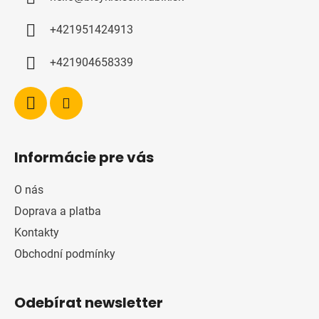
t
í
+421951424913
+421904658339
Informácie pre vás
O nás
Doprava a platba
Kontakty
Obchodní podmínky
Odebírat newsletter