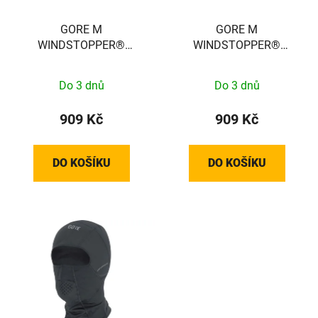
r
t
o
GORE M
GORE M
ů
WINDSTOPPER®
WINDSTOPPER®
d
Thermo Beanie black 60-
Thermo Beanie black 54-
u
64 100391990003
58 100391990002
k
Do 3 dnů
Do 3 dnů
t
909 Kč
909 Kč
ů
DO KOŠÍKU
DO KOŠÍKU