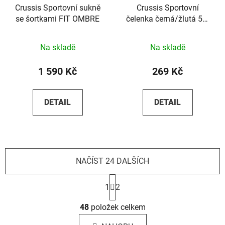
Crussis Sportovní sukně
Crussis Sportovní
se šortkami FIT OMBRE
čelenka černá/žlutá 58-
60
Na skladě
Na skladě
1 590 Kč
269 Kč
DETAIL
DETAIL
NAČÍST 24 DALŠÍCH
S
t
1
2
r
O
á
48
položek celkem
v
n
l