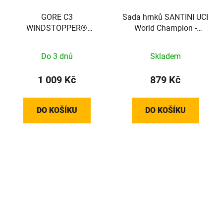
GORE C3
Sada hrnků SANTINI UCI
WINDSTOPPER®
World Champion -
Helmet Cap neon yellow
Expresso
/ black 60-64
Do 3 dnů
Skladem
100398089903
1 009 Kč
879 Kč
DO KOŠÍKU
DO KOŠÍKU