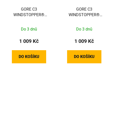
GORE C3
GORE C3
WINDSTOPPER®
WINDSTOPPER®
Helmet Cap white /
Helmet Cap white /
black 60-64
black 54-58
Do 3 dnů
Do 3 dnů
100398019903
100398019902
1 009 Kč
1 009 Kč
DO KOŠÍKU
DO KOŠÍKU