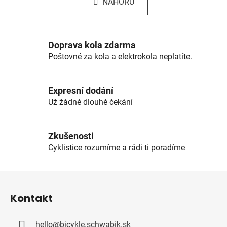
k
NAHORU
á
o
d
v
a
á
c
n
Doprava kola zdarma
í
í
Poštovné za kola a elektrokola neplatíte.
p
r
v
Expresní dodání
k
Už žádné dlouhé čekání
y
v
ý
Zkušenosti
p
Cyklistice rozumíme a rádi ti poradíme
i
s
u
Z
á
Kontakt
p
a
hello
@
bicykle.schwabik.sk