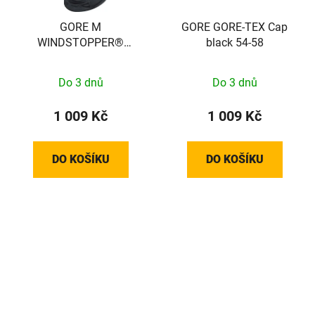
GORE M
GORE GORE-TEX Cap
WINDSTOPPER®
black 54-58
Balaclava black ONE
SIZE 100382990002
Do 3 dnů
Do 3 dnů
1 009 Kč
1 009 Kč
DO KOŠÍKU
DO KOŠÍKU