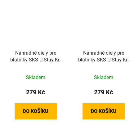
Náhradné diely pre
Náhradné diely pre
blatníky SKS U-Stay Kit
blatníky SKS U-Stay Kit
For Velo42 Urban a
For Bluemels Primus
Velo47 Trekking
Mudguard Set
Skladem
Skladem
279 Kč
279 Kč
DO KOŠÍKU
DO KOŠÍKU