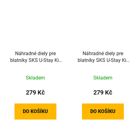
Náhradné diely pre
Náhradné diely pre
blatníky SKS U-Stay Kit
blatníky SKS U-Stay Kit
Velo42 Urban & Velo47
For Velo42, Velo47 -
Trekking pre vidlice
Čierne
Skladem
Skladem
Suntour s očkami
279 Kč
279 Kč
DO KOŠÍKU
DO KOŠÍKU