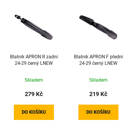
V
p
ý
r
p
o
i
d
s
u
p
k
r
t
o
Blatník APRON R zadní
Blatník APRON F přední
ů
24-29 černý LNEW
24-29 černý LNEW
d
u
k
Skladem
Skladem
t
279 Kč
219 Kč
ů
DO KOŠÍKU
DO KOŠÍKU