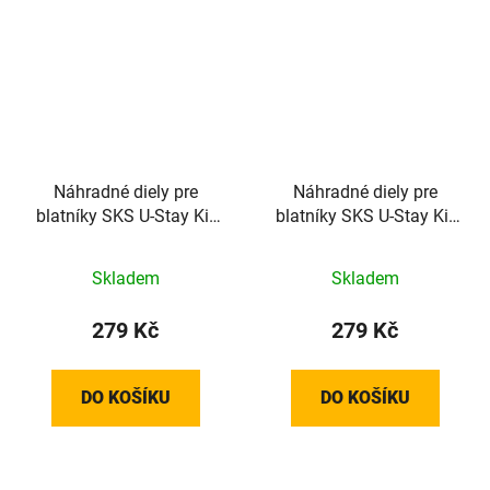
Náhradné diely pre
Náhradné diely pre
blatníky SKS U-Stay Kit
blatníky SKS U-Stay Kit
XL For Velo55 Cross,
Velo55 Cross pre vidlice
355mm
Suntour
Skladem
Skladem
279 Kč
279 Kč
DO KOŠÍKU
DO KOŠÍKU