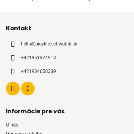
i
s
u
Z
á
Kontakt
p
a
hello
@
bicykle.schwabik.sk
t
í
+421951424913
+421904658339
Informácie pre vás
O nás
Doprava a platba