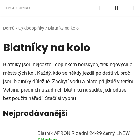
Přejít
Hledat
NÁKUP
na
obsah
KOŠÍK
Domů
/
Cyklodoplňky
/
Blatníky na kolo
Blatníky na kolo
Blatníky jsou nejčastěji doplňkem horských, trekingových a
městských kol. Každý, kdo se někdy jezdil po dešti ví, proč
jsou blatníky důležité. Zachytí vodu a bláto při jízdě v terénu.
Většinu předních a zadních blatníků nasadíte jednoduše –
bez použití nářadí. Stačí si vybrat.
Nejprodávanější
Blatník APRON R zadní 24-29 černý LNEW