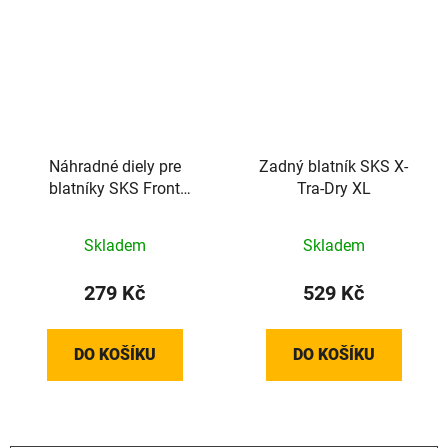
Náhradné diely pre
Zadný blatník SKS X-
blatníky SKS Front
Tra-Dry XL
Wheel Stay Kit pre
vidlice Suntour
Skladem
Skladem
279 Kč
529 Kč
DO KOŠÍKU
DO KOŠÍKU