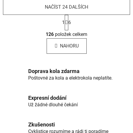
NAČÍST 24 DALŠÍCH
S
t
1
6
r
O
á
126
položek celkem
v
n
l
k
NAHORU
á
o
d
v
a
á
c
n
Doprava kola zdarma
í
í
Poštovné za kola a elektrokola neplatíte.
p
r
v
Expresní dodání
k
Už žádné dlouhé čekání
y
v
ý
Zkušenosti
p
Cyklistice rozumíme a rádi ti poradíme