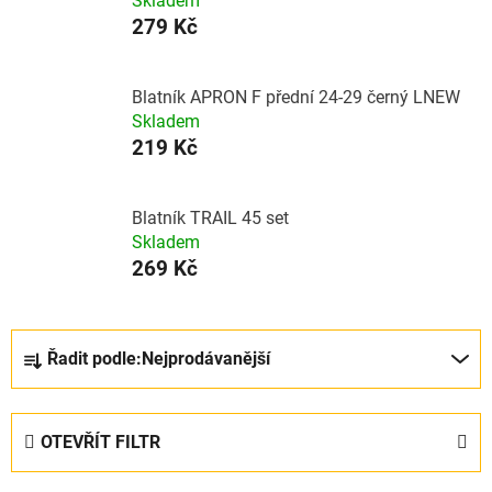
Skladem
279 Kč
Blatník APRON F přední 24-29 černý LNEW
Skladem
219 Kč
Blatník TRAIL 45 set
Skladem
269 Kč
Ř
Řadit podle:
Nejprodávanější
a
z
e
OTEVŘÍT FILTR
n
í