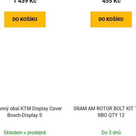
1 439 Kč
455 Kč
DO KOŠÍKU
DO KOŠÍKU
nný obal KTM Display Cover
SRAM AM ROTOR BOLT KIT T
Bosch-Display S
RBO QTY 12
Skladem v prodejně
Do 3 dnů