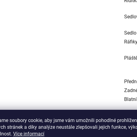
Řídít
Sedlo
Sedlo
Ráfik
Plášt
Předn
Zadné
Blatn
Hmot
ame soubory cookie, aby jsme vám umožnili pohodlné prohlížen
h stránek a díky analýze neustále zlepšovali jejich funkce, výk
lnost.
Více informací