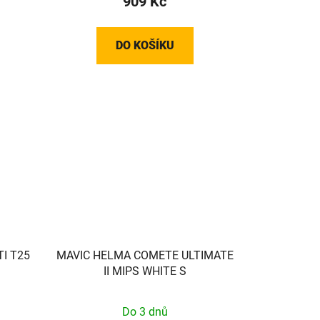
909 Kč
DO KOŠÍKU
I T25
MAVIC HELMA COMETE ULTIMATE
II MIPS WHITE S
Do 3 dnů