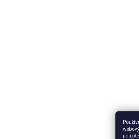
Použív
webovýc
použite