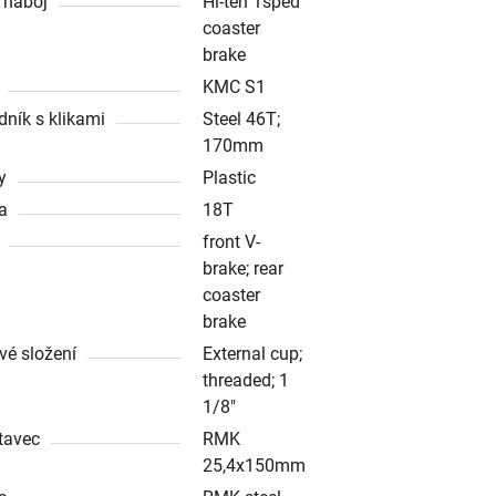
 náboj
Hi-ten 1sped
coaster
brake
KMC S1
dník s klikami
Steel 46T;
170mm
y
Plastic
a
18T
front V-
brake; rear
coaster
brake
vé složení
External cup;
threaded; 1
1/8″
tavec
RMK
25,4x150mm