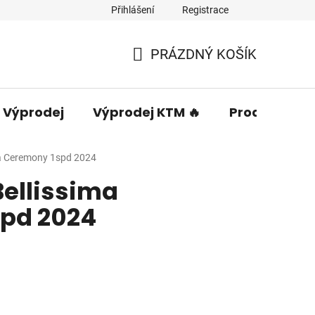
Přihlášení
Registrace
PRÁZDNÝ KOŠÍK
NÁKUPNÍ
KOŠÍK
Výprodej
Výprodej KTM 🔥
Prodávané 
ma Ceremony 1spd 2024
Bellissima
pd 2024