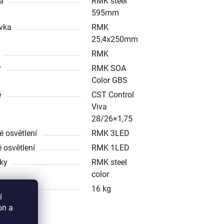
ka
RMK steel
595mm
vka
RMK
25,4x250mm
RMK
y
RMK SOA
Color GBS
ě
CST Control
Viva
28/26×1,75
é osvětlení
RMK 3LED
 osvětlení
RMK 1LED
íky
RMK steel
color
nost
16 kg
í
on a