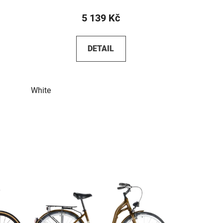
5 139 Kč
DETAIL
White