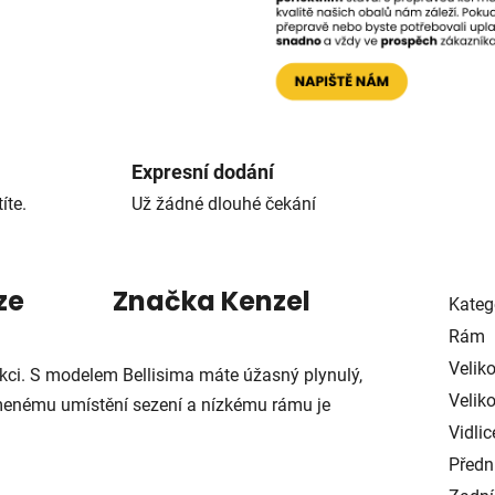
Expresní dodání
íte.
Už žádné dlouhé čekání
ze
Značka
Kenzel
Kateg
Rám
Velik
nkci. S modelem Bellisima máte úžasný plynulý,
Veliko
ímenému umístění sezení a nízkému rámu je
Vidlic
Předn