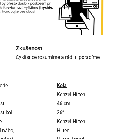
Zkušenosti
Cyklistice rozumíme a rádi ti poradíme
orie
Kola
Kenzel Hi-ten
ost
46 cm
st kol
26”
e
Kenzel Hi-ten
í náboj
Hi-ten