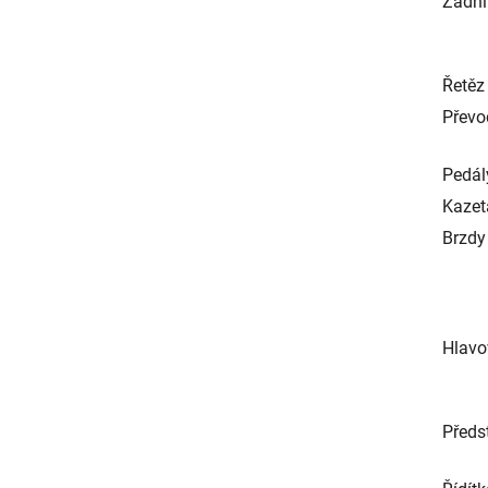
Zadní
Řetěz
Převo
Pedál
Kazet
Brzdy
Hlavo
Předs