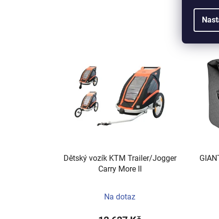
Nast
Dětský vozík KTM Trailer/Jogger
GIAN
Carry More II
Na dotaz