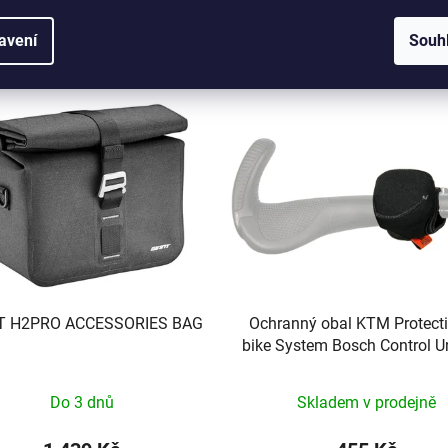
Související produkty
avení
Souh
T H2PRO ACCESSORIES BAG
Ochranný obal KTM Protecti
bike System Bosch Control Un
Do 3 dnů
Skladem v prodejně