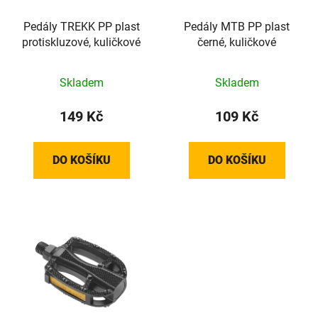
r
t
o
Pedály TREKK PP plast
Pedály MTB PP plast
ů
protiskluzové, kuličkové
černé, kuličkové
d
u
k
Skladem
Skladem
t
149 Kč
109 Kč
ů
DO KOŠÍKU
DO KOŠÍKU