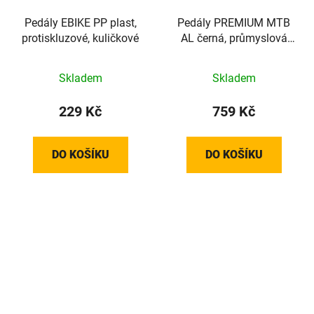
Pedály EBIKE PP plast,
Pedály PREMIUM MTB
protiskluzové, kuličkové
AL černá, průmyslová
ložiska
Skladem
Skladem
229 Kč
759 Kč
DO KOŠÍKU
DO KOŠÍKU