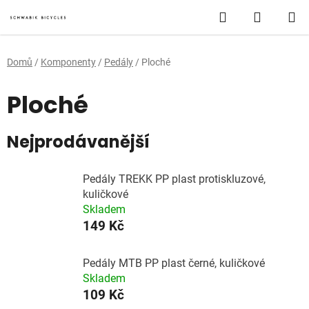
Přejít
Hledat
NÁKUP
na
obsah
KOŠÍK
Domů
/
Komponenty
/
Pedály
/
Ploché
Ploché
Nejprodávanější
Pedály TREKK PP plast protiskluzové,
kuličkové
Skladem
149 Kč
Pedály MTB PP plast černé, kuličkové
Skladem
109 Kč