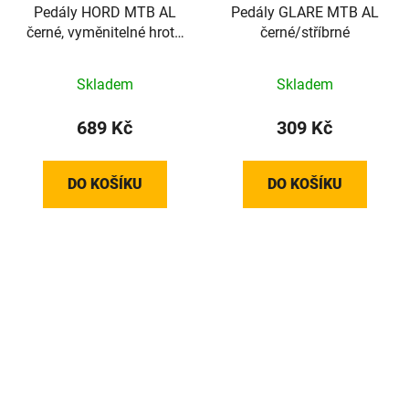
Pedály HORD MTB AL
Pedály GLARE MTB AL
černé, vyměnitelné hroty,
černé/stříbrné
utěsněná ložiska
Skladem
Skladem
689 Kč
309 Kč
DO KOŠÍKU
DO KOŠÍKU