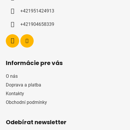
t
í
+421951424913
+421904658339
Informácie pre vás
O nás
Doprava a platba
Kontakty
Obchodní podmínky
Odebírat newsletter