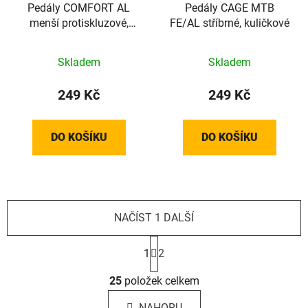
Pedály COMFORT AL
Pedály CAGE MTB
menší protiskluzové,
FE/AL stříbrné, kuličkové
kuličkové
Skladem
Skladem
249 Kč
249 Kč
DO KOŠÍKU
DO KOŠÍKU
NAČÍST 1 DALŠÍ
S
t
1
2
r
O
á
25
položek celkem
v
n
l
k
NAHORU