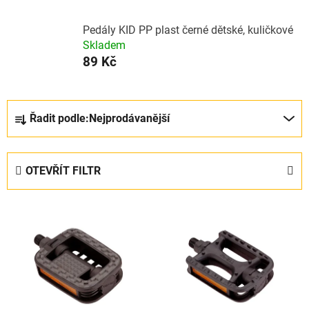
Pedály KID PP plast černé dětské, kuličkové
Skladem
89 Kč
Ř
Řadit podle:
Nejprodávanější
a
z
e
OTEVŘÍT FILTR
n
í
V
p
ý
r
p
o
i
d
s
u
p
k