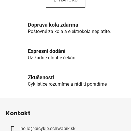
á
o
d
v
a
á
c
n
Doprava kola zdarma
í
í
Poštovné za kola a elektrokola neplatíte.
p
r
v
Expresní dodání
k
Už žádné dlouhé čekání
y
v
ý
Zkušenosti
p
Cyklistice rozumíme a rádi ti poradíme
i
s
u
Z
á
Kontakt
p
a
hello
@
bicykle.schwabik.sk