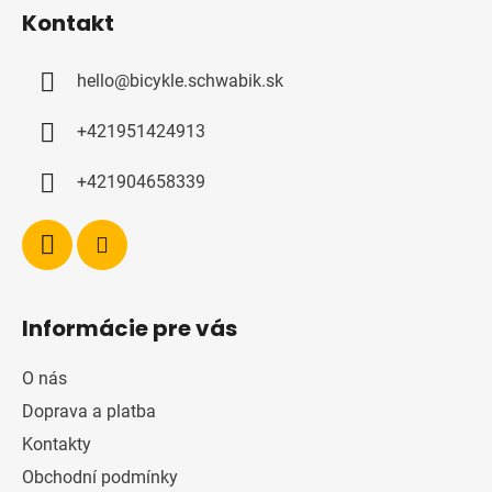
á
Kontakt
p
a
hello
@
bicykle.schwabik.sk
t
í
+421951424913
+421904658339
Informácie pre vás
O nás
Doprava a platba
Kontakty
Obchodní podmínky