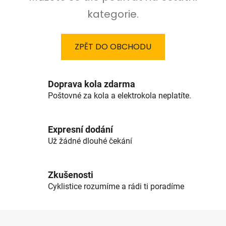
kategorie.
ZPĚT DO OBCHODU
Doprava kola zdarma
Poštovné za kola a elektrokola neplatíte.
Expresní dodání
Už žádné dlouhé čekání
Zkušenosti
Cyklistice rozumíme a rádi ti poradíme
Z