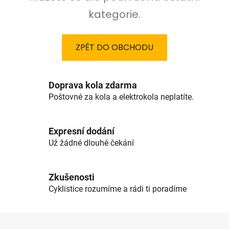
kategorie.
ZPĚT DO OBCHODU
Doprava kola zdarma
Poštovné za kola a elektrokola neplatíte.
Expresní dodání
Už žádné dlouhé čekání
Zkušenosti
Cyklistice rozumíme a rádi ti poradíme
Z