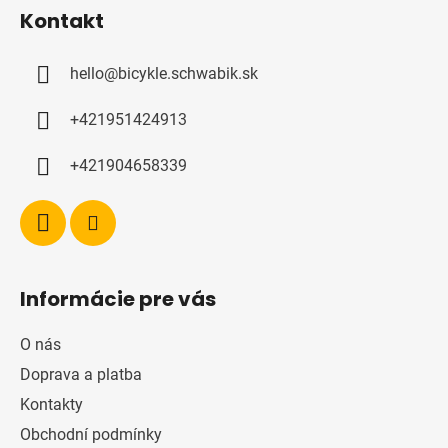
á
Kontakt
p
a
hello
@
bicykle.schwabik.sk
t
í
+421951424913
+421904658339
Informácie pre vás
O nás
Doprava a platba
Kontakty
Obchodní podmínky