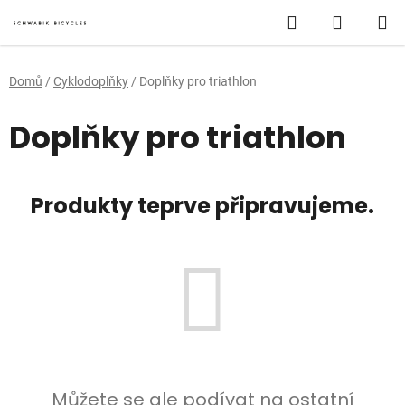
Přejít
Hledat
NÁKUP
na
obsah
KOŠÍK
Domů
/
Cyklodoplňky
/
Doplňky pro triathlon
Doplňky pro triathlon
Produkty teprve připravujeme.
Můžete se ale podívat na ostatní