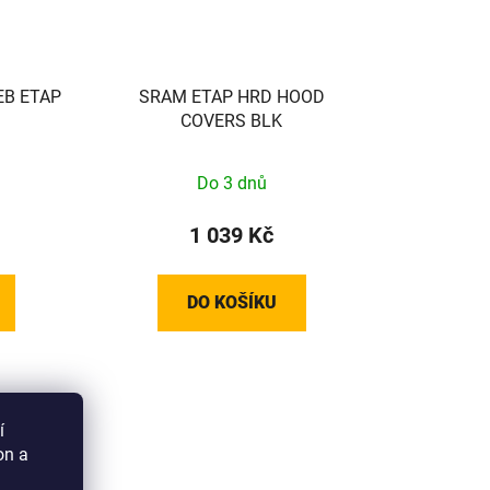
EB ETAP
SRAM ETAP HRD HOOD
COVERS BLK
Do 3 dnů
1 039 Kč
DO KOŠÍKU
í
on a