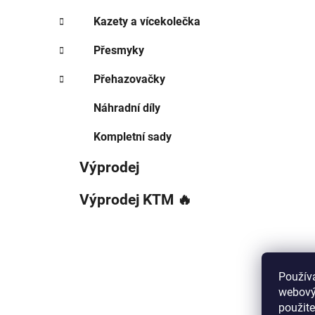
Kazety a vícekolečka
Přesmyky
Přehazovačky
Náhradní díly
Kompletní sady
Výprodej
Výprodej KTM 🔥
Použív
webovýc
použite