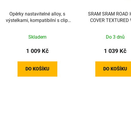
o
d
Opěrky nastavitelné alloy, s
SRAM SRAM ROAD 
u
výstelkami, kompatibilní s clip-
COVER TEXTURED
k
on TT nástavci
t
Skladem
Do 3 dnů
ů
1 009 Kč
1 039 Kč
DO KOŠÍKU
DO KOŠÍKU