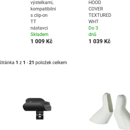
výstelkami,
HOOD
kompatibilní
COVER
s clip-on
TEXTURED
TT
WHT
nástavci
Do 3
Skladem
dnů
1 009 Kč
1 039 Kč
Stránka
1
z
1
-
21
položek celkem
V
ý
p
i
s
p
r