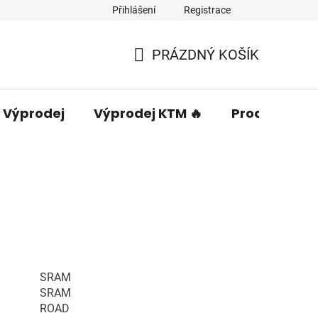
Přihlášení
Registrace
PRÁZDNÝ KOŠÍK
NÁKUPNÍ
KOŠÍK
Výprodej
Výprodej KTM 🔥
Prodávané 
SRAM
SRAM
ROAD