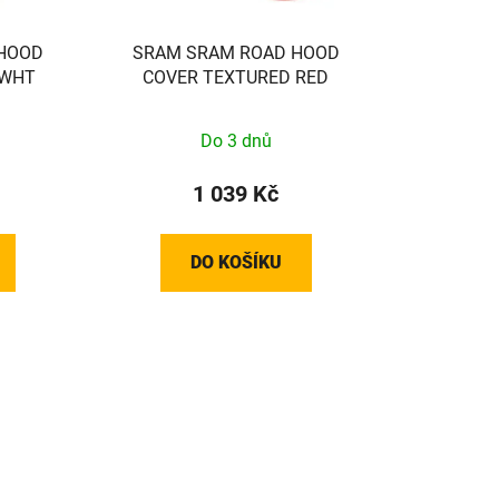
u
k
HOOD
SRAM SRAM ROAD HOOD
t
 WHT
COVER TEXTURED RED
ů
Do 3 dnů
1 039 Kč
DO KOŠÍKU