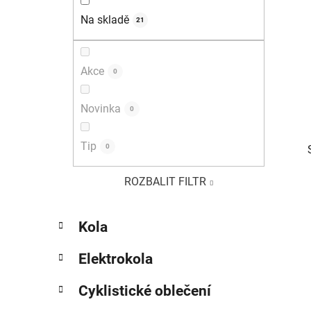
í
Na skladě
21
p
a
n
Akce
0
e
l
Novinka
0
Tip
0
ROZBALIT FILTR
K
Přeskočit
Kola
a
kategorie
t
Elektrokola
e
g
Cyklistické oblečení
o
r