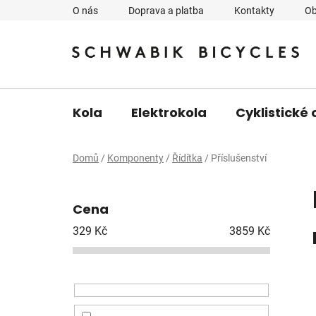
Přejít
O nás
Doprava a platba
Kontakty
Ob
na
obsah
Kola
Elektrokola
Cyklistické 
Domů
/
Komponenty
/
Řídítka
/
Příslušenství
P
o
Cena
s
t
329
Kč
3859
Kč
r
a
n
n