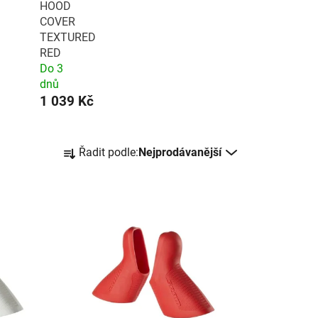
HOOD
COVER
TEXTURED
RED
Do 3
dnů
1 039 Kč
Ř
Řadit podle:
Nejprodávanější
a
z
e
n
í
p
r
o
d