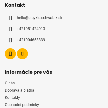
á
Kontakt
p
a
hello
@
bicykle.schwabik.sk
t
í
+421951424913
+421904658339
Informácie pre vás
O nás
Doprava a platba
Kontakty
Obchodní podmínky