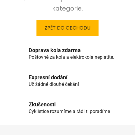
kategorie.
ZPĚT DO OBCHODU
Doprava kola zdarma
Poštovné za kola a elektrokola neplatíte.
Expresní dodání
Už žádné dlouhé čekání
Zkušenosti
Cyklistice rozumíme a rádi ti poradíme
Z