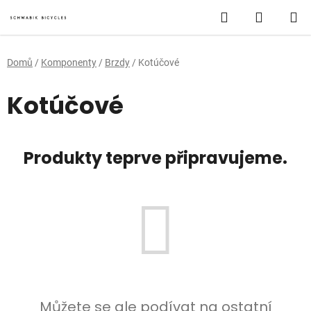
Přejít
Hledat
NÁKUP
na
obsah
KOŠÍK
Domů
/
Komponenty
/
Brzdy
/
Kotúčové
Kotúčové
Produkty teprve připravujeme.
Můžete se ale podívat na ostatní