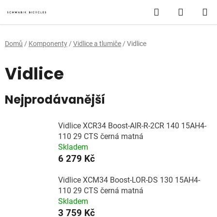
Přejít
Hledat
NÁKUP
na
obsah
KOŠÍK
Domů
/
Komponenty
/
Vidlice a tlumiče
/
Vidlice
Vidlice
Nejprodávanější
Vidlice XCR34 Boost-AIR-R-2CR 140 15AH4-
110 29 CTS černá matná
Skladem
6 279 Kč
Vidlice XCM34 Boost-LOR-DS 130 15AH4-
110 29 CTS černá matná
Skladem
3 759 Kč