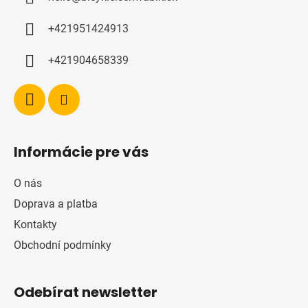
t
í
+421951424913
+421904658339
Informácie pre vás
O nás
Doprava a platba
Kontakty
Obchodní podmínky
Odebírat newsletter