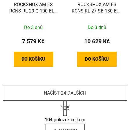
ROCKSHOX AM FS
ROCKSHOX AM FS
RCNS RL 29 Q 100 BLK
RCNS RL 27 SB 130 BLK
FB 51AL D1
FB 46T D1
Do 3 dnů
Do 3 dnů
7 579 Kč
10 629 Kč
DO KOŠÍKU
DO KOŠÍKU
NAČÍST 24 DALŠÍCH
S
t
1
5
r
O
á
104
položek celkem
v
n
l