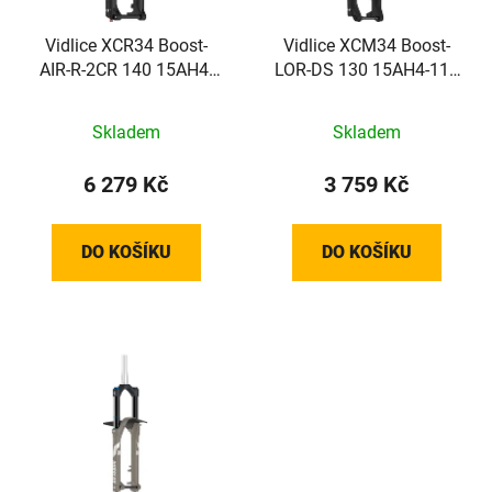
r
t
o
Vidlice XCR34 Boost-
Vidlice XCM34 Boost-
ů
AIR-R-2CR 140 15AH4-
LOR-DS 130 15AH4-110
d
110 29 CTS černá
29 CTS černá matná
u
matná
k
Skladem
Skladem
t
6 279 Kč
3 759 Kč
ů
DO KOŠÍKU
DO KOŠÍKU