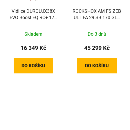
Vidlice DUROLUX38X
ROCKSHOX AM FS ZEB
EVO-Boost-EQ-RC+ 170
ULT FA 29 SB 170 GLB
15AH2 29 CTS šedá
44SC A3
Skladem
Do 3 dnů
16 349 Kč
45 299 Kč
DO KOŠÍKU
DO KOŠÍKU