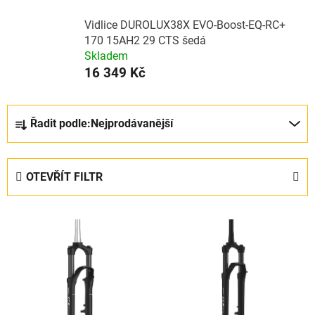
Vidlice DUROLUX38X EVO-Boost-EQ-RC+
170 15AH2 29 CTS šedá
Skladem
16 349 Kč
Ř
Řadit podle:
Nejprodávanější
a
z
e
OTEVŘÍT FILTR
n
í
V
p
ý
r
p
o
i
d
s
u
p
k