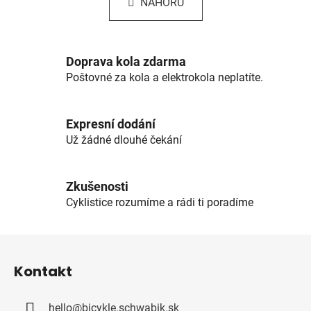
k
NAHORU
á
o
d
v
a
á
c
n
Doprava kola zdarma
í
í
Poštovné za kola a elektrokola neplatíte.
p
r
v
Expresní dodání
k
Už žádné dlouhé čekání
y
v
ý
Zkušenosti
p
Cyklistice rozumíme a rádi ti poradíme
i
s
u
Z
á
Kontakt
p
a
hello
@
bicykle.schwabik.sk