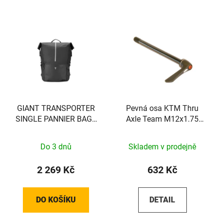
GIANT TRANSPORTER
Pevná osa KTM Thru
SINGLE PANNIER BAG -
Axle Team M12x1.75
BACK - EXCL VEREISTE
148mm
MOUNT!! - 440000037
Do 3 dnů
Skladem v prodejně
2 269 Kč
632 Kč
DO KOŠÍKU
DETAIL