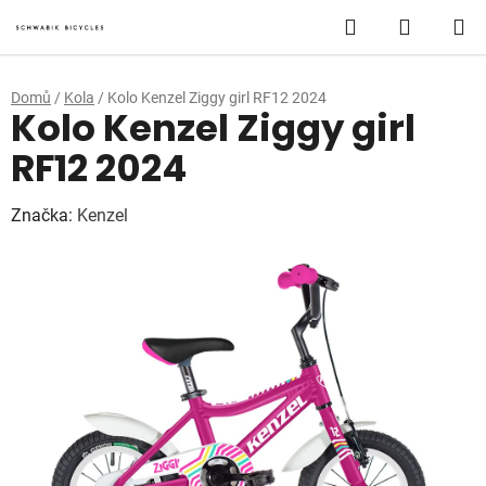
Přejít
Hledat
NÁKUP
na
obsah
KOŠÍK
Domů
/
Kola
/
Kolo Kenzel Ziggy girl RF12 2024
Kolo Kenzel Ziggy girl
RF12 2024
Značka:
Kenzel