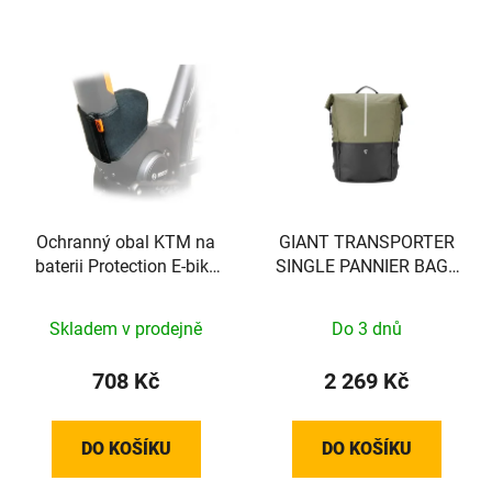
Ochranný obal KTM na
GIANT TRANSPORTER
baterii Protection E-bike
SINGLE PANNIER BAG -
System Bosch
BROWN/BLACK - EXCL
VEREISTE MOUNT!! -
Skladem v prodejně
Do 3 dnů
440000037
708 Kč
2 269 Kč
DO KOŠÍKU
DO KOŠÍKU