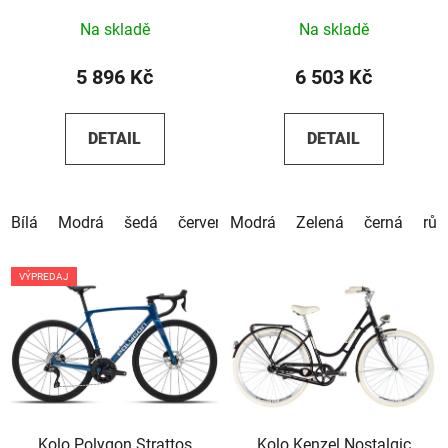
Na skladě
Na skladě
5 896 Kč
6 503 Kč
DETAIL
DETAIL
Bílá
Modrá
šedá
červená
Modrá
Zelená
černá
růž
VÝPREDAJ
Kolo Polygon Strattos
Kolo Kenzel Nostalgic