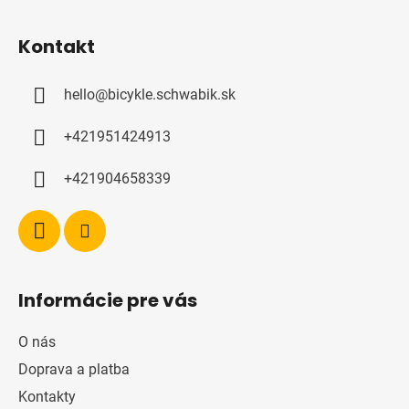
Z
á
Kontakt
p
a
hello
@
bicykle.schwabik.sk
t
í
+421951424913
+421904658339
Informácie pre vás
O nás
Doprava a platba
Kontakty