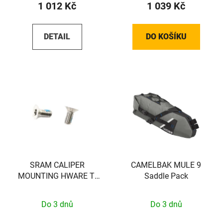
1 012 Kč
1 039 Kč
DETAIL
DO KOŠÍKU
SRAM CALIPER
CAMELBAK MULE 9
MOUNTING HWARE TI
Saddle Pack
(FLAT)
Do 3 dnů
Do 3 dnů