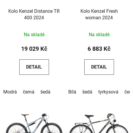
Kolo Kenzel Distance TR
Kolo Kenzel Fresh
400 2024
woman 2024
Na skladě
Na skladě
19 029 Kč
6 883 Kč
DETAIL
DETAIL
Modrá
černá
šedá
Bílá
šedá
tyrkysová
čer