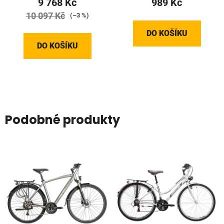
9 768 Kč
989 Kč
10 097 Kč
(–3 %)
DO KOŠÍKU
DO KOŠÍKU
Podobné produkty