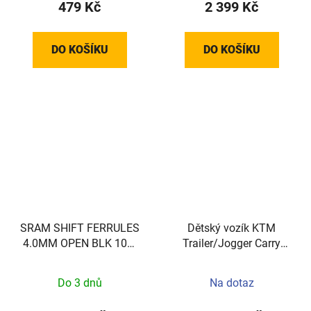
479 Kč
2 399 Kč
DO KOŠÍKU
DO KOŠÍKU
SRAM SHIFT FERRULES
Dětský vozík KTM
4.0MM OPEN BLK 100-
Trailer/Jogger Carry
COUNT
More II
Do 3 dnů
Na dotaz