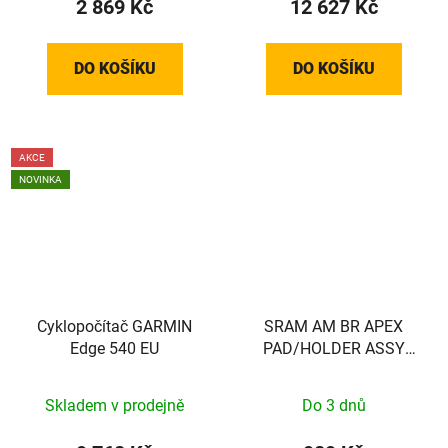
2 869 Kč
12 627 Kč
DO KOŠÍKU
DO KOŠÍKU
AKCE
NOVINKA
Cyklopočítač GARMIN
SRAM AM BR APEX
Edge 540 EU
PAD/HOLDER ASSY
PAIR BLK
Skladem v prodejně
Do 3 dnů