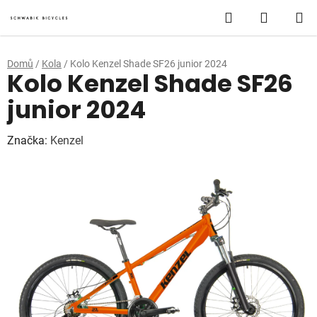
Přejít
Hledat
NÁKUP
na
obsah
KOŠÍK
Domů
/
Kola
/
Kolo Kenzel Shade SF26 junior 2024
Kolo Kenzel Shade SF26
junior 2024
Značka:
Kenzel