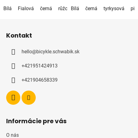
Bílá
Fialová
černá
růžová
Bílá
tyrkysová
černá
tyrkysová
béžová
pist
pis
Z
á
Kontakt
p
a
hello
@
bicykle.schwabik.sk
t
í
+421951424913
+421904658339
Informácie pre vás
O nás