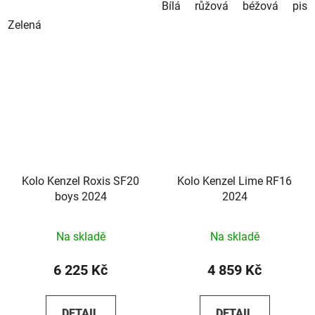
Bílá
růžová
béžová
pist
Zelená
Kolo Kenzel Roxis SF20
Kolo Kenzel Lime RF16
boys 2024
2024
Na skladě
Na skladě
6 225 Kč
4 859 Kč
DETAIL
DETAIL