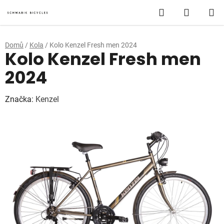
Přejít
Hledat
NÁKUP
na
obsah
KOŠÍK
Domů
/
Kola
/
Kolo Kenzel Fresh men 2024
Kolo Kenzel Fresh men
2024
Značka:
Kenzel