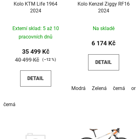
Kolo KTM Life 1964
Kolo Kenzel Ziggy RF16
2024
2024
Externí sklad: 5 až 10
Na skladě
pracovních dnů
6 174 Kč
35 499 Kč
40 499 Kč
(–12 %)
DETAIL
DETAIL
Modrá
Zelená
černá
ora
černá