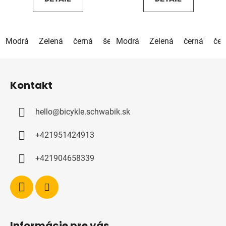
Modrá
Zelená
černá
šedá
Modrá
Zelená
černá
čer
Z
á
Kontakt
p
a
hello
@
bicykle.schwabik.sk
t
í
+421951424913
+421904658339
Informácie pre vás