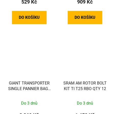
529 Kč
909 Kč
DO KOŠÍKU
DO KOŠÍKU
GIANT TRANSPORTER
SRAM AM ROTOR BOLT
SINGLE PANNIER BAG -
KIT TI T25 RBO QTY 12
BACK - EXCL VEREISTE
MOUNT!! - 440000037
Do 3 dnů
Do 3 dnů