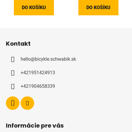
DO KOŠÍKU
DO KOŠÍKU
Z
á
Kontakt
p
a
hello
@
bicykle.schwabik.sk
t
í
+421951424913
+421904658339
Informácie pre vás