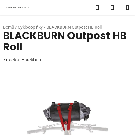
Přejít
Hledat
NÁKUP
na
obsah
KOŠÍK
Domů
/
Cyklodoplňky
/
BLACKBURN Outpost HB Roll
BLACKBURN Outpost HB
Roll
Značka:
Blackburn