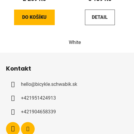
DO KOŠÍKU
DETAIL
White
Z
á
Kontakt
p
a
hello
@
bicykle.schwabik.sk
t
í
+421951424913
+421904658339