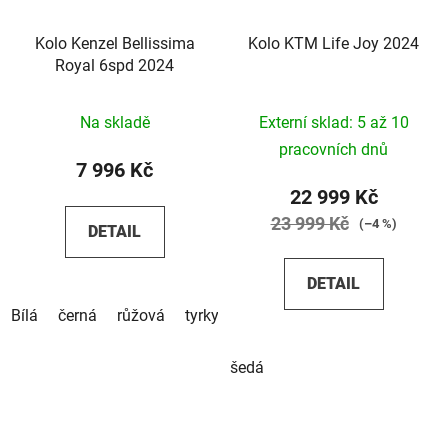
Kolo Kenzel Bellissima
Kolo KTM Life Joy 2024
Royal 6spd 2024
Na skladě
Externí sklad: 5 až 10
pracovních dnů
7 996 Kč
22 999 Kč
23 999 Kč
(–4 %)
DETAIL
DETAIL
Bílá
černá
růžová
tyrkysová
béžová
hnědá
šedá