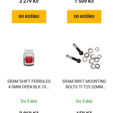
3 279 Kč
1 509 Kč
DO KOŠÍKU
DO KOŠÍKU
SRAM SHIFT FERRULES
SRAM BRKT MOUNTING
4.0MM OPEN BLK 100-
BOLTS TI T25 32MM
COUNT
(FLAT)
Do 3 dnů
Do 3 dnů