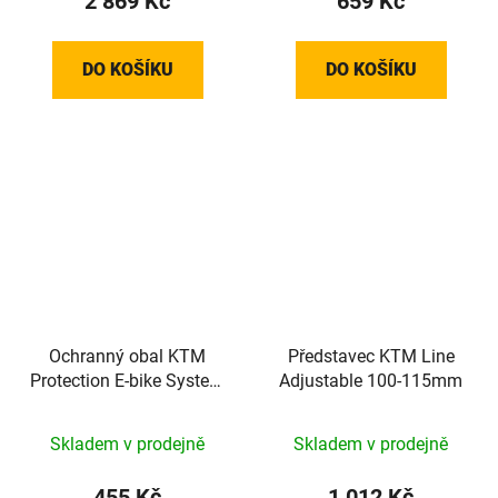
2 869 Kč
659 Kč
DO KOŠÍKU
DO KOŠÍKU
Ochranný obal KTM
Představec KTM Line
Protection E-bike System
Adjustable 100-115mm
Bosch Control Unit Bar
Skladem v prodejně
Skladem v prodejně
455 Kč
1 012 Kč