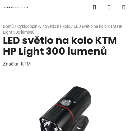
Přejít
Hledat
NÁKUP
na
obsah
KOŠÍK
Domů
/
Cyklodoplňky
/
Světlo na kolo
/
LED světlo na kolo KTM HP
Light 300 lumenů
LED světlo na kolo KTM
HP Light 300 lumenů
Značka:
KTM