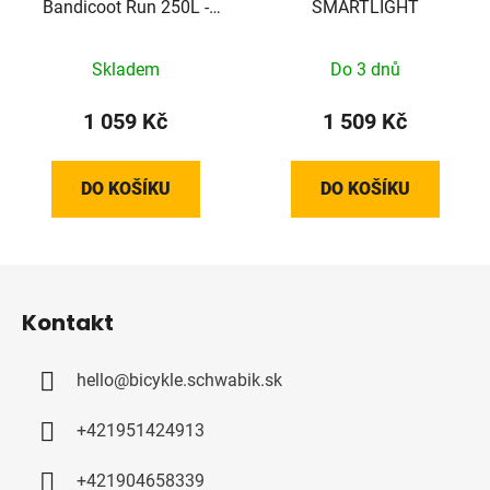
Bandicoot Run 250L -
SMARTLIGHT
Grape
Skladem
Do 3 dnů
1 059 Kč
1 509 Kč
DO KOŠÍKU
DO KOŠÍKU
Z
á
Kontakt
p
a
hello
@
bicykle.schwabik.sk
t
í
+421951424913
+421904658339