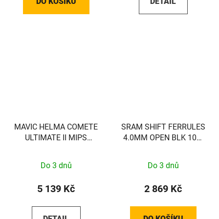
DO KOŠÍKU
DETAIL
MAVIC HELMA COMETE
SRAM SHIFT FERRULES
ULTIMATE II MIPS
4.0MM OPEN BLK 100-
WHITE S
COUNT
Do 3 dnů
Do 3 dnů
5 139 Kč
2 869 Kč
DETAIL
DO KOŠÍKU