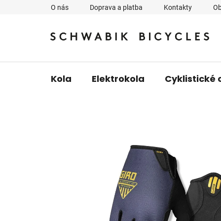
Přejít
O nás
Doprava a platba
Kontakty
Ob
na
obsah
Kola
Elektrokola
Cyklistické 