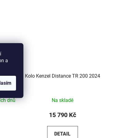
í
on a
24
Kolo Kenzel Distance TR 200 2024
lasím
ích dnů
Na skladě
15 790 Kč
DETAIL