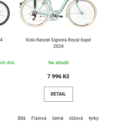
24
Kolo Kenzel Signora Royal 6spd
2024
ích dnů
Na skladě
7 996 Kč
DETAIL
Bílá
Fialová
černá
růžová
tyrkysová
béžová