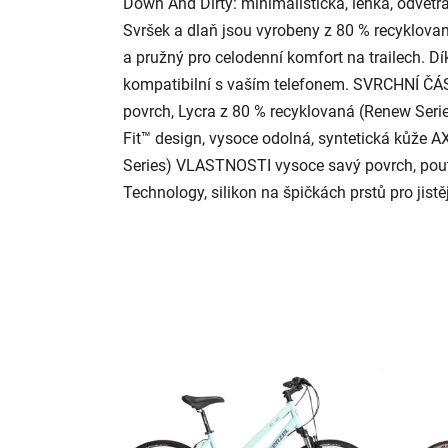
Down And Dirty: minimalistická, lehká, odvětran
Svršek a dlaň jsou vyrobeny z 80 % recyklovan
a pružný pro celodenní komfort na trailech. D
kompatibilní s vaším telefonem. SVRCHNÍ ČÁS
povrch, Lycra z 80 % recyklovaná (Renew Serie
Fit™ design, vysoce odolná, syntetická kůže 
Series) VLASTNOSTI vysoce savý povrch, pou
Technology, silikon na špičkách prstů pro jist