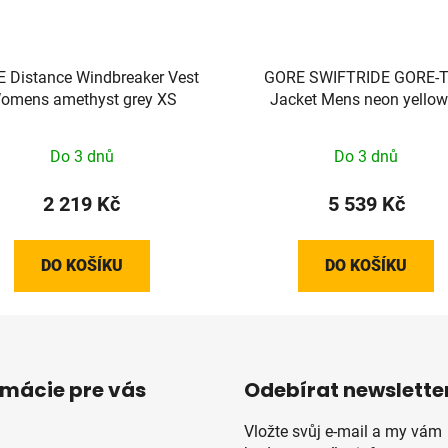
 Distance Windbreaker Vest
GORE SWIFTRIDE GORE-
omens amethyst grey XS
Jacket Mens neon yellow
Do 3 dnů
Do 3 dnů
2 219 Kč
5 539 Kč
DO KOŠÍKU
DO KOŠÍKU
rmácie pre vás
Odebírat newslette
Vložte svůj e-mail a my vám