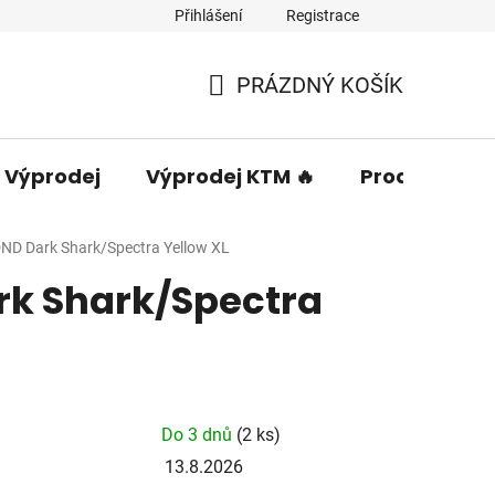
Přihlášení
Registrace
PRÁZDNÝ KOŠÍK
NÁKUPNÍ
KOŠÍK
Výprodej
Výprodej KTM 🔥
Prodávané 
ND Dark Shark/Spectra Yellow XL
rk Shark/Spectra
Do 3 dnů
(2 ks)
13.8.2026