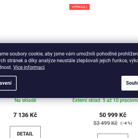
VÝPREDAJ
ame soubory cookie, aby jsme vám umožnili pohodlné prohlížen
h stránek a díky analýze neustále zlepšovali jejich funkce, výk
lnost.
Více informací
Kenzel Boulevard Royal 6spd
Kolo KTM Life Style 20
2024
avení
Souh
Na skladě
Externí sklad: 5 až 10 pracovn
7 136 Kč
50 999 Kč
53 499 Kč
(–4 %)
DETAIL