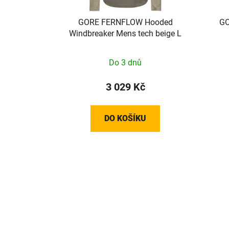
GORE FERNFLOW Hooded
GO
Windbreaker Mens tech beige L
Do 3 dnů
3 029 Kč
DO KOŠÍKU