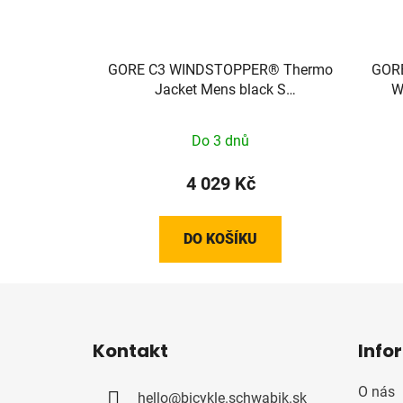
GORE C3 WINDSTOPPER® Thermo
GORE
Jacket Mens black S
W
100644990003
Do 3 dnů
4 029 Kč
DO KOŠÍKU
Z
á
Kontakt
Info
p
a
O nás
hello
@
bicykle.schwabik.sk