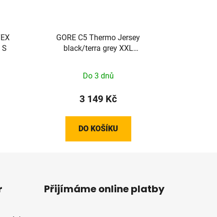
TEX
GORE C5 Thermo Jersey
 S
black/terra grey XXL
100641990R07
Do 3 dnů
3 149 Kč
DO KOŠÍKU
r
Přijímáme online platby