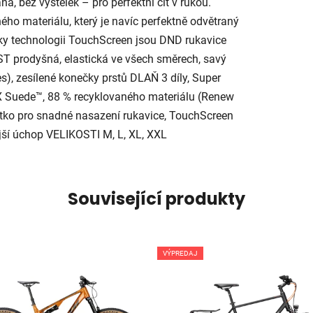
á, bez výstelek – pro perfektní cit v rukou.
ého materiálu, který je navíc perfektně odvětraný
íky technologii TouchScreen jsou DND rukavice
T prodyšná, elastická ve všech směrech, savý
s), zesílené konečky prstů DLAŇ 3 díly, Super
AX Suede™, 88 % recyklovaného materiálu (Renew
tko pro snadné nasazení rukavice, TouchScreen
ější úchop VELIKOSTI M, L, XL, XXL
Související produkty
VÝPREDAJ