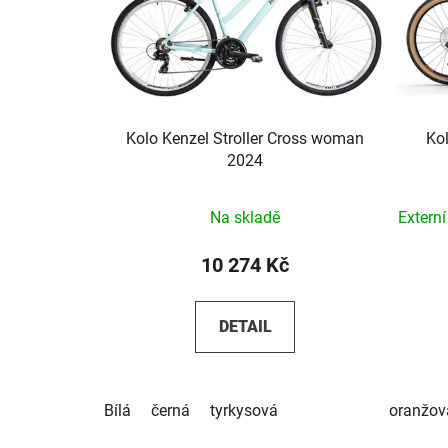
Kolo Kenzel Stroller Cross woman
Ko
2024
Na skladě
Extern
10 274 Kč
DETAIL
Bílá
černá
tyrkysová
oranžov