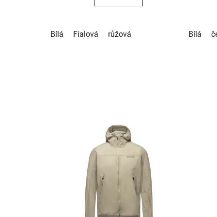
Bílá
Fialová
růžová
Bílá
č