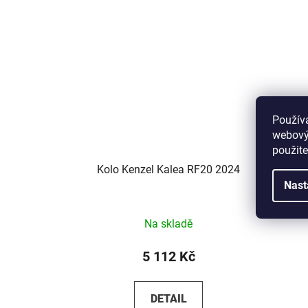
Použív
webovýc
použite
Kolo Kenzel Kalea RF20 2024
Kolo 
Nast
Na skladě
5 112 Kč
DETAIL