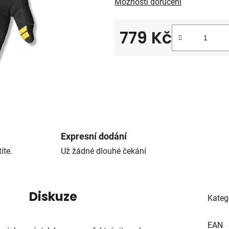
Možnosti doručení
779 Kč
Měrná cena:
Expresní dodání
íte.
Už žádné dlouhé čekání
Diskuze
Kateg
EAN