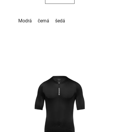
ědá
Modrá
černá
šedá