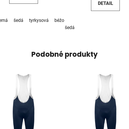
DETAIL
erná
šedá
tyrkysová
béžová
pistáciová
červená
hn
šedá
Podobné produkty