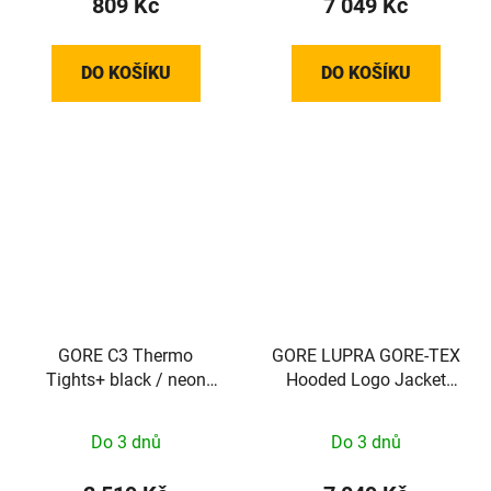
809 Kč
7 049 Kč
DO KOŠÍKU
DO KOŠÍKU
GORE C3 Thermo
GORE LUPRA GORE-TEX
Tights+ black / neon
Hooded Logo Jacket
yellow S
Mens tech beige / black
XL
Do 3 dnů
Do 3 dnů