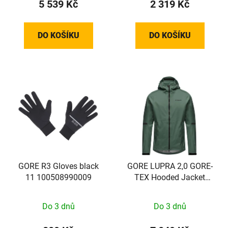
5 539 Kč
2 319 Kč
DO KOŠÍKU
DO KOŠÍKU
GORE R3 Gloves black
GORE LUPRA 2,0 GORE-
11 100508990009
TEX Hooded Jacket
Mens slate green L
Do 3 dnů
Do 3 dnů