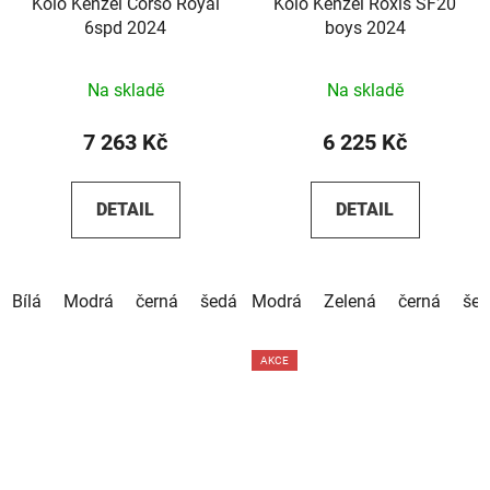
Kolo Kenzel Corso Royal
Kolo Kenzel Roxis SF20
6spd 2024
boys 2024
Na skladě
Na skladě
7 263 Kč
6 225 Kč
DETAIL
DETAIL
Bílá
Modrá
černá
šedá
Modrá
tyrkysová
Zelená
béžová
černá
pistáci
še
AKCE