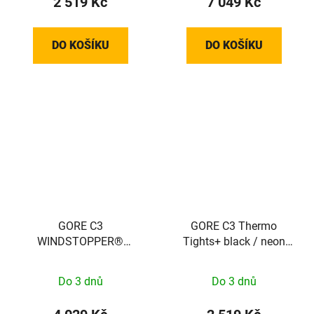
2 519 Kč
7 049 Kč
DO KOŠÍKU
DO KOŠÍKU
GORE C3
GORE C3 Thermo
WINDSTOPPER®
Tights+ black / neon
Thermo Jacket Mens
yellow M
black S 100644990003
Do 3 dnů
Do 3 dnů