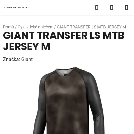
Přejít
Hledat
NÁKUP
na
obsah
KOŠÍK
Domů
/
Cyklistické oblečení
/
GIANT TRANSFER LS MTB JERSEY M
GIANT TRANSFER LS MTB
JERSEY M
Značka:
Giant