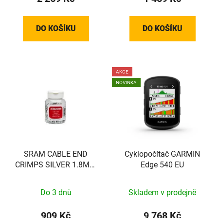
DO KOŠÍKU
DO KOŠÍKU
AKCE
NOVINKA
SRAM CABLE END
Cyklopočítač GARMIN
CRIMPS SILVER 1.8MM
Edge 540 EU
500PC
Do 3 dnů
Skladem v prodejně
909 Kč
9 768 Kč