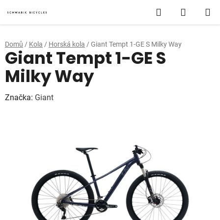
Přejít
Hledat
NÁKUP
na
obsah
KOŠÍK
Domů
/
Kola
/
Horská kola
/
Giant Tempt 1-GE S Milky Way
Giant Tempt 1-GE S
Milky Way
Značka:
Giant