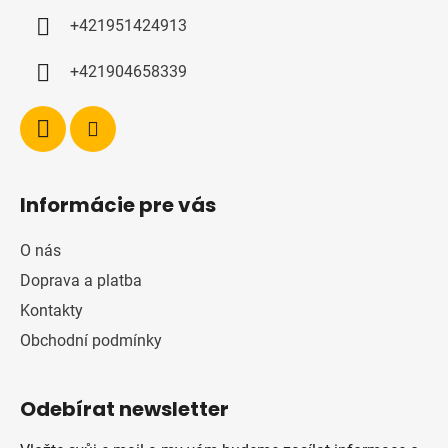
í
+421951424913
+421904658339
Informácie pre vás
O nás
Doprava a platba
Kontakty
Obchodní podmínky
Odebírat newsletter