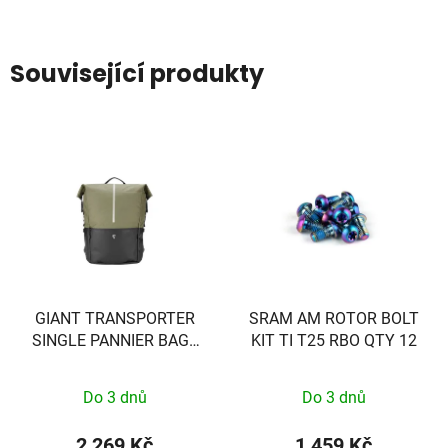
Související produkty
GIANT TRANSPORTER
SRAM AM ROTOR BOLT
SINGLE PANNIER BAG -
KIT TI T25 RBO QTY 12
BROWN/BLACK - EXCL
VEREISTE MOUNT!! -
Do 3 dnů
Do 3 dnů
440000037
2 269 Kč
1 459 Kč