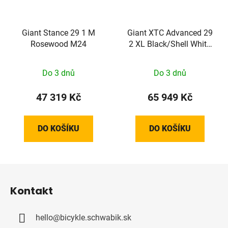
Giant Stance 29 1 M
Giant XTC Advanced 29
Rosewood M24
2 XL Black/Shell White
M24
Do 3 dnů
Do 3 dnů
47 319 Kč
65 949 Kč
DO KOŠÍKU
DO KOŠÍKU
Z
á
Kontakt
p
a
hello
@
bicykle.schwabik.sk
t