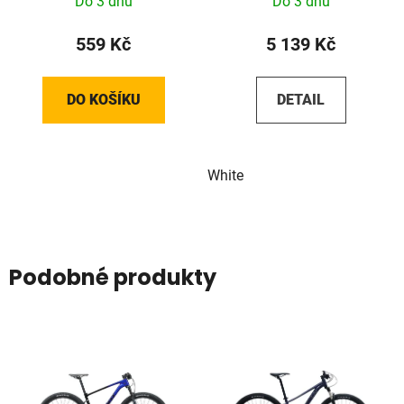
Do 3 dnů
Do 3 dnů
559 Kč
5 139 Kč
DO KOŠÍKU
DETAIL
White
Podobné produkty