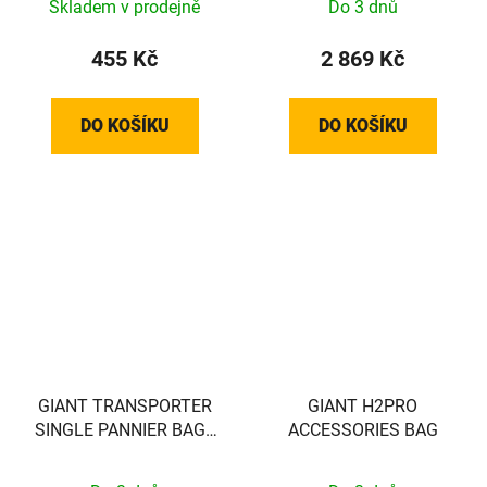
Skladem v prodejně
Do 3 dnů
455 Kč
2 869 Kč
DO KOŠÍKU
DO KOŠÍKU
GIANT TRANSPORTER
GIANT H2PRO
SINGLE PANNIER BAG -
ACCESSORIES BAG
BACK - EXCL VEREISTE
MOUNT!! - 440000037