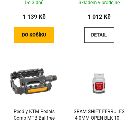
Do 3 dnů
Skladem v prodejně
1 139 Kč
1 012 Kč
DO KOŠÍKU
DETAIL
Pedály KTM Pedals
SRAM SHIFT FERRULES
Comp MTB Ballfree
4.0MM OPEN BLK 100-
COUNT