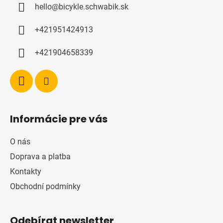
hello
@
bicykle.schwabik.sk
t
í
+421951424913
+421904658339
Informácie pre vás
O nás
Doprava a platba
Kontakty
Obchodní podmínky
Odebírat newsletter