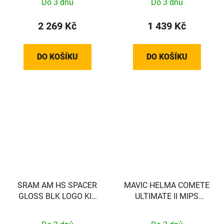
Do 3 dnů
Do 3 dnů
2 269 Kč
1 439 Kč
DO KOŠÍKU
DO KOŠÍKU
SRAM AM HS SPACER
MAVIC HELMA COMETE
GLOSS BLK LOGO KIT
ULTIMATE II MIPS
SRAM
WHITE S