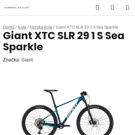
Přejít
Hledat
NÁKUP
na
obsah
KOŠÍK
Domů
/
Kola
/
Horská kola
/
Giant XTC SLR 29 1 S Sea Sparkle
Giant XTC SLR 29 1 S Sea
Sparkle
Značka:
Giant