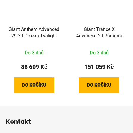
Giant Anthem Advanced
Giant Trance X
29 3 L Ocean Twilight
Advanced 2 L Sangria
Do 3 dnů
Do 3 dnů
88 609 Kč
151 059 Kč
DO KOŠÍKU
DO KOŠÍKU
Z
á
Kontakt
p
a