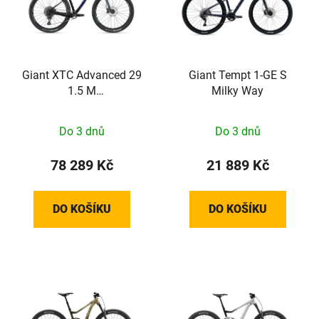
Giant XTC Advanced 29
Giant Tempt 1-GE S
1.5 M
Milky Way
AerospaceBlue/Carbon
M24
Do 3 dnů
Do 3 dnů
78 289 Kč
21 889 Kč
DO KOŠÍKU
DO KOŠÍKU