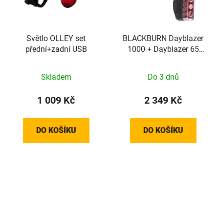
Světlo OLLEY set
BLACKBURN Dayblazer
přední+zadní USB
1000 + Dayblazer 65
USB-C (Set)
Skladem
Do 3 dnů
1 009 Kč
2 349 Kč
DO KOŠÍKU
DO KOŠÍKU