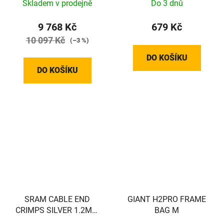
Skladem v prodejně
Do 3 dnů
9 768 Kč
679 Kč
10 097 Kč
(–3 %)
DO KOŠÍKU
DO KOŠÍKU
SRAM CABLE END
GIANT H2PRO FRAME
CRIMPS SILVER 1.2MM
BAG M
500PC