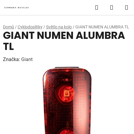
Přejít
Hledat
NÁKUP
na
obsah
KOŠÍK
Domů
/
Cyklodoplňky
/
Světlo na kolo
/
GIANT NUMEN ALUMBRA TL
GIANT NUMEN ALUMBRA
TL
Značka:
Giant