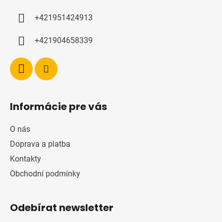
í
+421951424913
+421904658339
Informácie pre vás
O nás
Doprava a platba
Kontakty
Obchodní podmínky
Odebírat newsletter