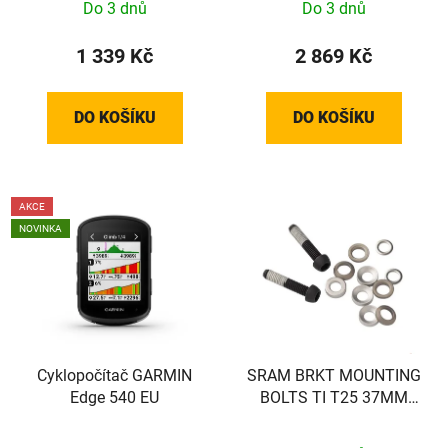
Do 3 dnů
Do 3 dnů
1 339 Kč
2 869 Kč
DO KOŠÍKU
DO KOŠÍKU
AKCE
NOVINKA
Cyklopočítač GARMIN
SRAM BRKT MOUNTING
Edge 540 EU
BOLTS TI T25 37MM
(FLAT)