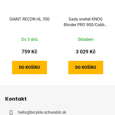
GIANT RECON HL 350
Sada svetiel KNOG
Blinder PRO 900/Cobber
Mid
Do 3 dnů
Skladem
759 Kč
3 029 Kč
DO KOŠÍKU
DO KOŠÍKU
Z
á
Kontakt
p
a
hello
@
bicykle.schwabik.sk
t