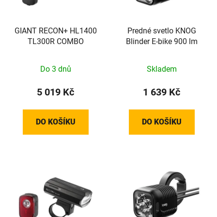
GIANT RECON+ HL1400
Predné svetlo KNOG
TL300R COMBO
Blinder E-bike 900 lm
Do 3 dnů
Skladem
5 019 Kč
1 639 Kč
DO KOŠÍKU
DO KOŠÍKU