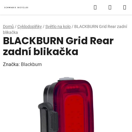
Přejít
Hledat
NÁKUP
na
obsah
KOŠÍK
Domů
/
Cyklodoplňky
/
Světlo na kolo
/
BLACKBURN Grid Rear zadní
blikačka
BLACKBURN Grid Rear
zadní blikačka
Značka:
Blackburn