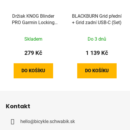
Držiak KNOG Blinder
BLACKBURN Grid přední
PRO Garmin Locking
+ Grid zadní USB-C (Set)
Mount
Skladem
Do 3 dnů
279 Kč
1 139 Kč
DO KOŠÍKU
DO KOŠÍKU
Z
á
Kontakt
p
a
hello
@
bicykle.schwabik.sk
t