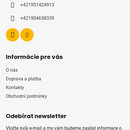
í
+421951424913
+421904658339
Informácie pre vás
O nás
Doprava a platba
Kontakty
Obchodní podmínky
Odebírat newsletter
Vložte svůj e-mail a my vám budeme zasílat informace o