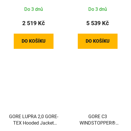
Do 3 dnů
Do 3 dnů
2 519 Kč
5 539 Kč
DO KOŠÍKU
DO KOŠÍKU
GORE LUPRA 2,0 GORE-
GORE C3
TEX Hooded Jacket
WINDSTOPPER®
Mens lime yellow M
Thermo Jacket Mens