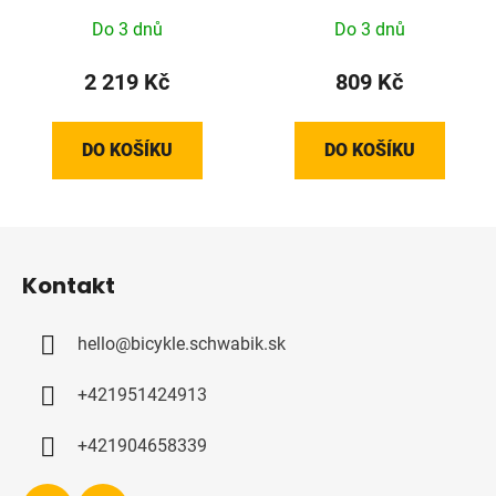
Do 3 dnů
Do 3 dnů
2 219 Kč
809 Kč
DO KOŠÍKU
DO KOŠÍKU
Z
á
Kontakt
p
a
hello
@
bicykle.schwabik.sk
t
í
+421951424913
+421904658339