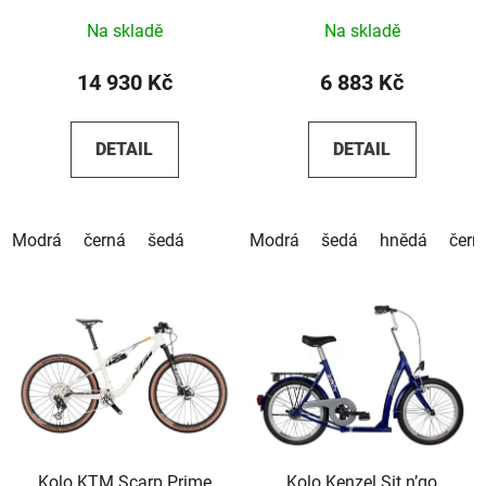
Na skladě
Na skladě
14 930 Kč
6 883 Kč
DETAIL
DETAIL
Modrá
černá
šedá
Modrá
šedá
hnědá
čern
Kolo KTM Scarp Prime
Kolo Kenzel Sit n’go