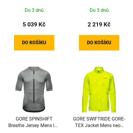
Do 3 dnů
Do 3 dnů
5 039 Kč
2 219 Kč
DO KOŠÍKU
DO KOŠÍKU
GORE SPINSHIFT
GORE SWIFTRIDE GORE-
Breathe Jersey Mens lab
TEX Jacket Mens neon
gray M
yellow XXL