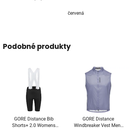
červená
Podobné produkty
GORE Distance Bib
GORE Distance
Shorts+ 2.0 Womens
Windbreaker Vest Mens
black S
amethyst grey L