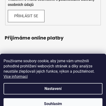
osobních údajů
PŘIHLÁSIT SE
Přijímáme online platby
Používame soubory cookie, aby jsme vám umožnili
pohodlné prohlížení webových stránek a díky analýze
neustále zlepšovali jejich funkce, výkon a použitelnost.
Více informací
Shoptet.sk
MôjPrvýEshop.sk
Nastavení
Vytvořil Shoptet
Souhlasím
Copyright 2026
Schwabik Bicycles
. Všechna práva