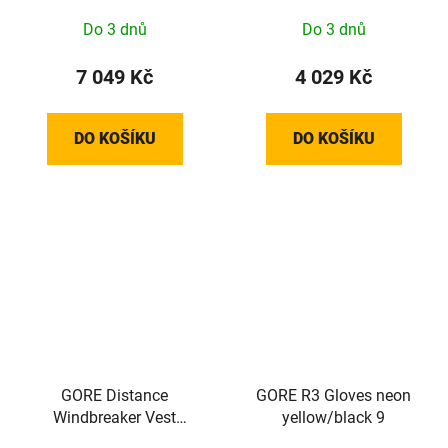
black S 100644990003
Do 3 dnů
Do 3 dnů
7 049 Kč
4 029 Kč
DO KOŠÍKU
DO KOŠÍKU
GORE Distance
GORE R3 Gloves neon
Windbreaker Vest
yellow/black 9
Womens tech beige XS