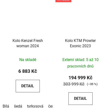
Kolo Kenzel Fresh
Kolo KTM Prowler
woman 2024
Exonic 2023
Na skladě
Externí sklad: 5 až 10
pracovních dnů
6 883 Kč
194 999 Kč
303 999 Kč
(–35 %)
DETAIL
DETAIL
Bílá
šedá
tyrkysová
červená
černo-červená
černá-t