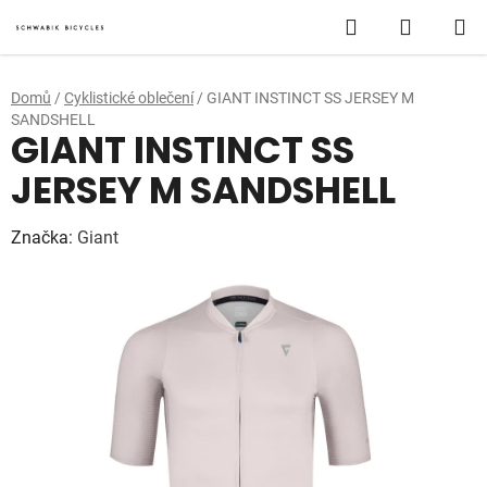
Přejít
Hledat
NÁKUP
na
obsah
KOŠÍK
Domů
/
Cyklistické oblečení
/
GIANT INSTINCT SS JERSEY M
SANDSHELL
GIANT INSTINCT SS
JERSEY M SANDSHELL
Značka:
Giant