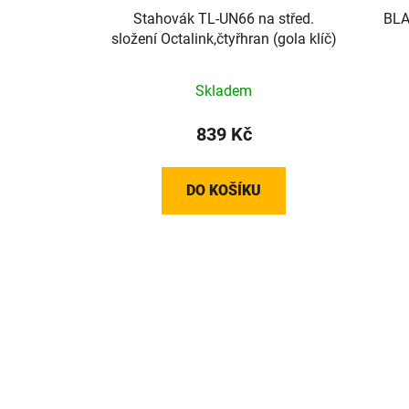
Stahovák TL-UN66 na střed.
BLA
složení Octalink,čtyřhran (gola klíč)
Skladem
839 Kč
DO KOŠÍKU