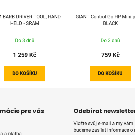
 BARB DRIVER TOOL, HAND
GIANT Control Go HP Mini
HELD - SRAM
BLACK
Do 3 dnů
Do 3 dnů
1 259 Kč
759 Kč
DO KOŠÍKU
DO KOŠÍKU
rmácie pre vás
Odebírat newslette
Vložte svůj e-mail a my vám
budeme zasílat informace o
a a platba