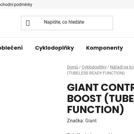
chodní podmínky
oblečení
Cyklodoplňky
Komponenty
Domů
/
Cyklodoplňky
/
Nářadí na ko
(TUBELESS READY FUNCTION)
GIANT CONT
BOOST (TUBE
FUNCTION)
Značka:
Giant