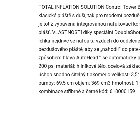
TOTAL INFLATION SOLUTION Control Tower Boo
klasické pláště s duší, tak pro moderní bezd
je totiž vybavena integrovanou nafukovací k
plášť. VLASTNOSTI díky speciální DoubleShot 
lehká nejdříve se nafouká vzduch do oddělené
bezdušového pláště, aby se „nahodil“ do pate
způsobem hlava AutoHead™ se automaticky př
200 psi materiál: hliníkové tělo, ocelová zákl
úchop snadno čitelný tlakoměr o velikosti 3,5
pumpy: 69,5 cm objem: 369 cm3 hmotnost: 1,9
kombinace stříbrné a černé kód: 610000159