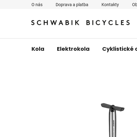
Přejít
O nás
Doprava a platba
Kontakty
Ob
na
obsah
Kola
Elektrokola
Cyklistické 