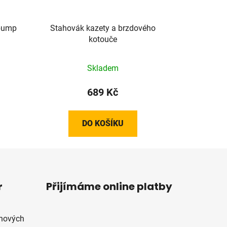
 pump
Stahovák kazety a brzdového
kotouče
Skladem
689 Kč
DO KOŠÍKU
r
Přijímáme online platby
 nových