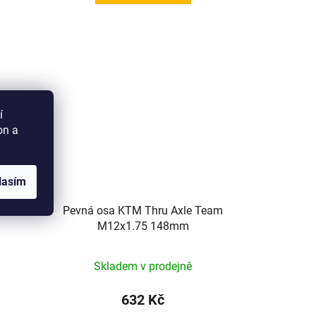
í
on a
lasím
 100-
Pevná osa KTM Thru Axle Team
M12x1.75 148mm
Skladem v prodejně
632 Kč