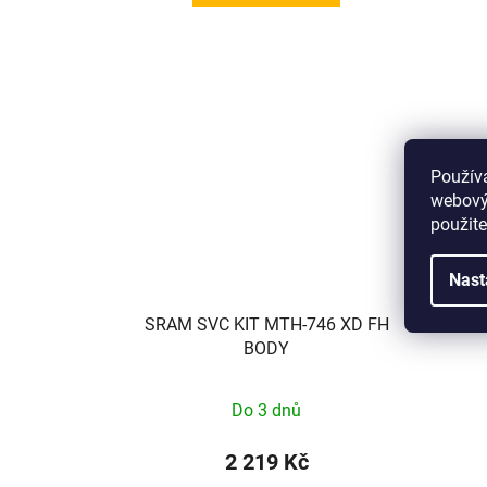
Použív
webovýc
použite
Nast
SRAM SVC KIT MTH-746 XD FH
SRA
BODY
Do 3 dnů
2 219 Kč