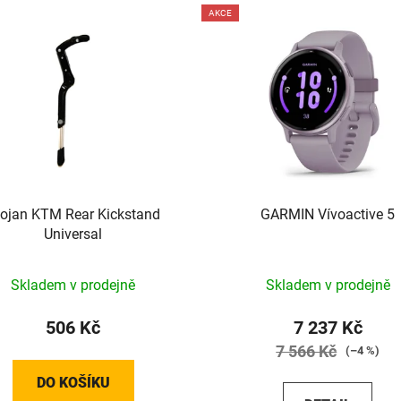
AKCE
tojan KTM Rear Kickstand
GARMIN Vívoactive 5
Universal
Skladem v prodejně
Skladem v prodejně
506 Kč
7 237 Kč
7 566 Kč
(–4 %)
DO KOŠÍKU