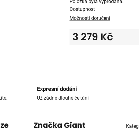
Položka byla vyprodána…
Dostupnost
Možnosti doručení
3 279 Kč
Měrná cena:
Expresní dodání
íte.
Už žádné dlouhé čekání
uze
Značka
Giant
Kateg