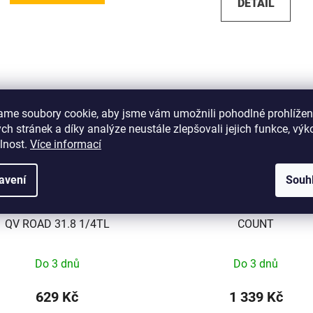
DETAIL
ame soubory cookie, aby jsme vám umožnili pohodlné prohlížen
h stránek a díky analýze neustále zlepšovali jejich funkce, výk
lnost.
Více informací
avení
Souh
M COMPUTER MOUNT SRAM
SRAM BRAKE FERRULES BLK
QV ROAD 31.8 1/4TL
COUNT
Do 3 dnů
Do 3 dnů
629 Kč
1 339 Kč