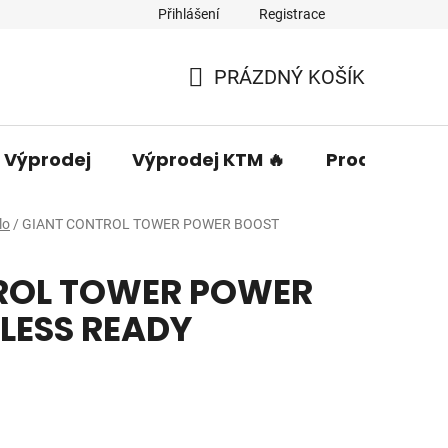
Přihlášení
Registrace
PRÁZDNÝ KOŠÍK
NÁKUPNÍ
KOŠÍK
Výprodej
Výprodej KTM 🔥
Prodávané 
lo
/
GIANT CONTROL TOWER POWER BOOST
ROL TOWER POWER
LESS READY