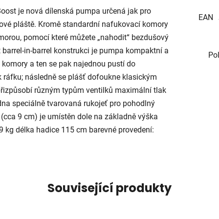
st je nová dílenská pumpa určená jak pro
EAN
ušové pláště. Kromě standardní nafukovací komory
omorou, pomocí které můžete „nahodit“ bezdušový
barrel-in-barrel konstrukci je pumpa kompaktní a
Po
 komory a ten se pak najednou pustí do
k ráfku; následně se plášť dofoukne klasickým
izpůsobí různým typům ventilků maximální tlak
adna speciálně tvarovaná rukojeť pro pohodlný
“ (cca 9 cm) je umístěn dole na základně výška
 kg délka hadice 115 cm barevné provedení:
Související produkty