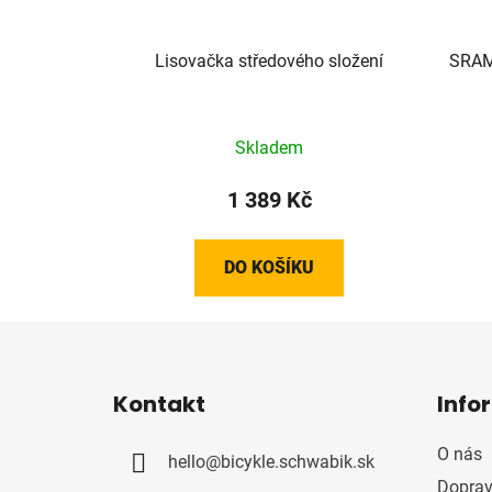
Lisovačka středového složení
SRAM
Skladem
1 389 Kč
DO KOŠÍKU
Z
á
Kontakt
Info
p
a
O nás
hello
@
bicykle.schwabik.sk
t
Doprav