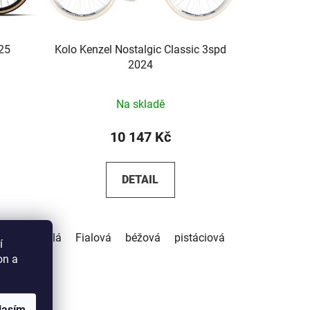
25
Kolo Kenzel Nostalgic Classic 3spd
2024
Na skladě
10 147 Kč
DETAIL
Bílá
Fialová
béžová
pistáciová
hnědá
í
on a
lasím