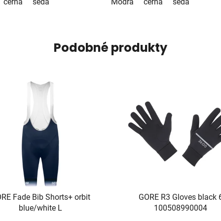
černá
šedá
Modrá
černá
šedá
Podobné produkty
RE Fade Bib Shorts+ orbit
GORE R3 Gloves black 
blue/white L
100508990004