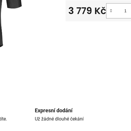
3 779 Kč
Měrná cena:
Expresní dodání
íte.
Už žádné dlouhé čekání