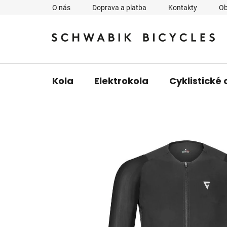
Přejít
O nás
Doprava a platba
Kontakty
Ob
na
obsah
Kola
Elektrokola
Cyklistické 