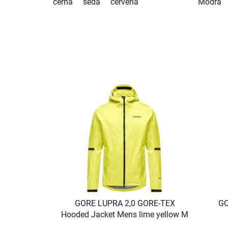
černá
šedá
červená
Modrá
GORE LUPRA 2,0 GORE-TEX
GO
Hooded Jacket Mens lime yellow M