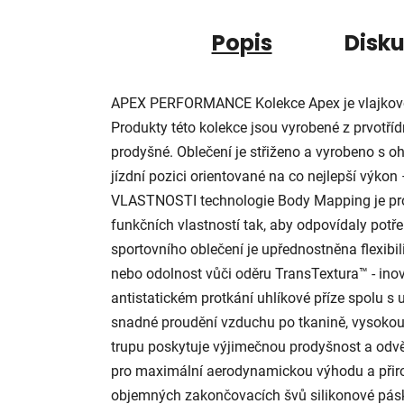
Popis
Disk
APEX PERFORMANCE Kolekce Apex je vlajkovou 
Produkty této kolekce jsou vyrobené z prvotřídn
prodyšné. Oblečení je střiženo a vyrobeno s 
jízdní pozici orientované na co nejlepší výkon 
VLASTNOSTI technologie Body Mapping je pr
funkčních vlastností tak, aby odpovídaly potřeb
sportovního oblečení je upřednostněna flexibil
nebo odolnost vůči oděru TransTextura™ - inov
antistatickém protkání uhlíkové příze spolu s 
snadné proudění vzduchu po tkanině, vysokou 
trupu poskytuje výjimečnou prodyšnost a odv
pro maximální aerodynamickou výhodu a přiro
objemných zakončovacích švů silikonové pásk