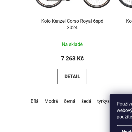
Kolo Kenzel Corso Royal 6spd
Ko
2024
Na skladě
7 263 Kč
DETAIL
Bílá
Modrá
černá
šedá
tyrkysová
černá
béž
Použív
webovýc
použite
Nast