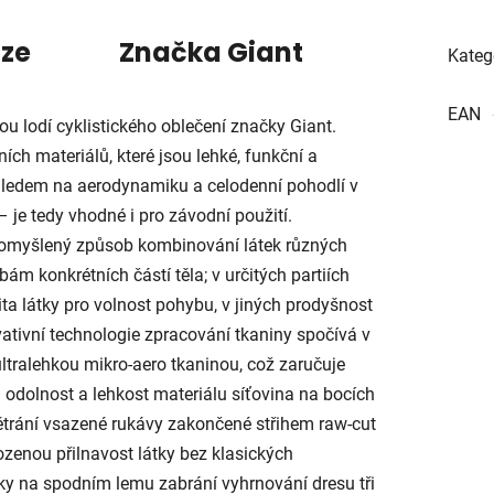
uze
Značka
Giant
Kateg
EAN
lodí cyklistického oblečení značky Giant.
ích materiálů, které jsou lehké, funkční a
ohledem na aerodynamiku a celodenní pohodlí v
– je tedy vhodné i pro závodní použití.
omyšlený způsob kombinování látek různých
ám konkrétních částí těla; v určitých partiích
ita látky pro volnost pohybu, v jiných prodyšnost
ativní technologie zpracování tkaniny spočívá v
ultralehkou mikro-aero tkaninou, což zaručuje
odolnost a lehkost materiálu síťovina na bocích
ětrání vsazené rukávy zakončené střihem raw-cut
zenou přilnavost látky bez klasických
y na spodním lemu zabrání vyhrnování dresu tři