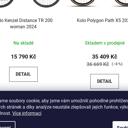
lo Kenzel Distance TR 200
Kolo Polygon Path X5 20
woman 2024
Na skladě
Skladem v prodejně
15 790 Kč
35 409 Kč
36 669 Kč
(–3 %)
DETAIL
DETAIL
ová
šedá
pistáciová
tyrkysová
červená
hnědá
ame soubory cookie, aby jsme vám umožnili pohodlné prohlížen
Zelená
h stránek a díky analýze neustále zlepšovali jejich funkce, výk
lnost.
Více informací
avení
Souh