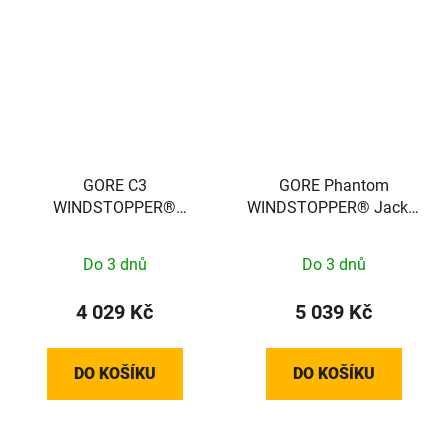
GORE C3
GORE Phantom
WINDSTOPPER®
WINDSTOPPER® Jacket
Thermo Jacket Mens
Womens black / neon
black S 100644990003
yellow S 100821990804
Do 3 dnů
Do 3 dnů
4 029 Kč
5 039 Kč
DO KOŠÍKU
DO KOŠÍKU