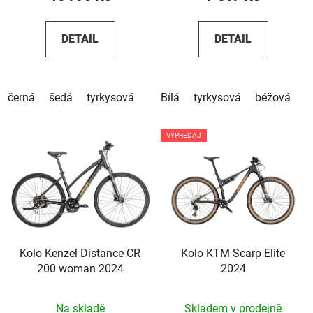
DETAIL
DETAIL
černá
šedá
tyrkysová
Bílá
tyrkysová
béžová
h
VÝPREDAJ
Kolo Kenzel Distance CR
Kolo KTM Scarp Elite
200 woman 2024
2024
Na skladě
Skladem v prodejně