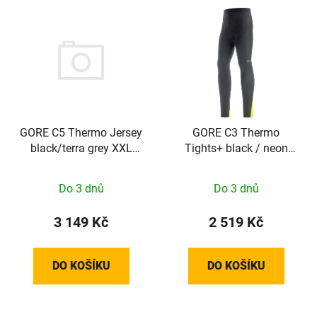
GORE C5 Thermo Jersey
GORE C3 Thermo
black/terra grey XXL
Tights+ black / neon
100641990R07
yellow M
Do 3 dnů
Do 3 dnů
3 149 Kč
2 519 Kč
DO KOŠÍKU
DO KOŠÍKU