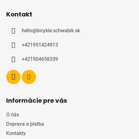
Z
á
Kontakt
p
a
hello
@
bicykle.schwabik.sk
t
í
+421951424913
+421904658339
Informácie pre vás
O nás
Doprava a platba
Kontakty