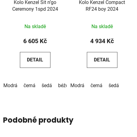
Kolo Kenzel Sit n’go
Kolo Kenzel Compact
Ceremony 1spd 2024
RF24 boy 2024
Na skladě
Na skladě
6 605 Kč
4 934 Kč
DETAIL
DETAIL
Modrá
černá
šedá
béžová
Modrá
červená
černá
hnědá
šedá
Podobné produkty