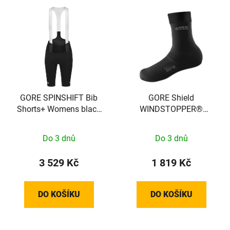
GORE SPINSHIFT Bib
GORE Shield
Shorts+ Womens black
WINDSTOPPER®
M
Thermo Overshoes black
46-48/XXL
Do 3 dnů
Do 3 dnů
3 529 Kč
1 819 Kč
DO KOŠÍKU
DO KOŠÍKU