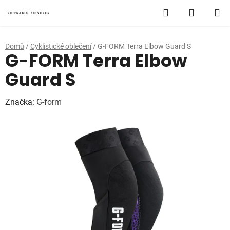
Přejít
Hledat
NÁKUP
na
obsah
KOŠÍK
Domů
/
Cyklistické oblečení
/
G-FORM Terra Elbow Guard S
G-FORM Terra Elbow
Guard S
Značka:
G-form