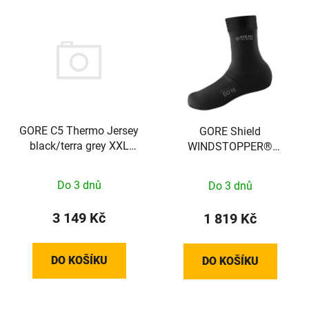
GORE C5 Thermo Jersey
GORE Shield
black/terra grey XXL
WINDSTOPPER®
100641990R07
Thermo Overshoes black
46-48/XXL
Do 3 dnů
Do 3 dnů
3 149 Kč
1 819 Kč
DO KOŠÍKU
DO KOŠÍKU