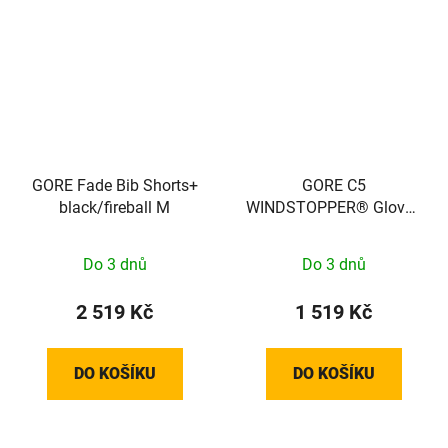
GORE Fade Bib Shorts+
GORE C5
black/fireball M
WINDSTOPPER® Gloves
black / neon yellow 6
100501990804
Do 3 dnů
Do 3 dnů
2 519 Kč
1 519 Kč
DO KOŠÍKU
DO KOŠÍKU