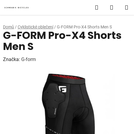
Přejít
Hledat
NÁKUP
na
obsah
KOŠÍK
Domů
/
Cyklistické oblečení
/
G-FORM Pro-X4 Shorts Men S
G-FORM Pro-X4 Shorts
Men S
Značka:
G-form