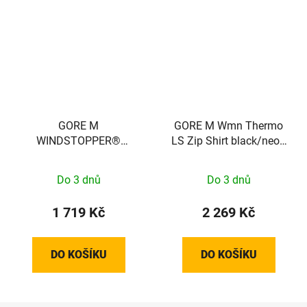
GORE M
GORE M Wmn Thermo
WINDSTOPPER®
LS Zip Shirt black/neon
Thermo Gloves black /
yellow 34
neon yellow 11
Do 3 dnů
Do 3 dnů
100491990809
1 719 Kč
2 269 Kč
DO KOŠÍKU
DO KOŠÍKU