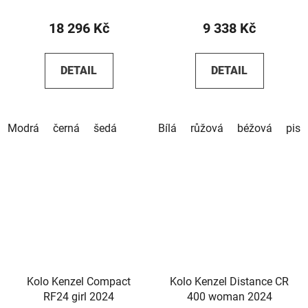
18 296 Kč
9 338 Kč
DETAIL
DETAIL
Modrá
černá
šedá
Bílá
růžová
béžová
pist
Kolo Kenzel Compact
Kolo Kenzel Distance CR
RF24 girl 2024
400 woman 2024