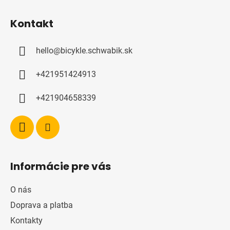
Z
á
Kontakt
p
a
hello
@
bicykle.schwabik.sk
t
í
+421951424913
+421904658339
Informácie pre vás
O nás
Doprava a platba
Kontakty