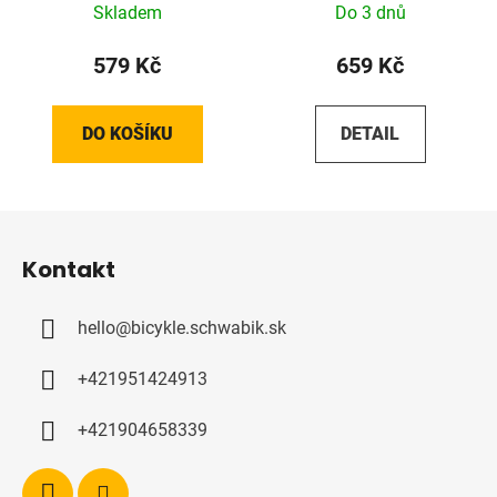
Skladem
Do 3 dnů
579 Kč
659 Kč
DO KOŠÍKU
DETAIL
Z
á
Kontakt
p
a
hello
@
bicykle.schwabik.sk
t
í
+421951424913
+421904658339