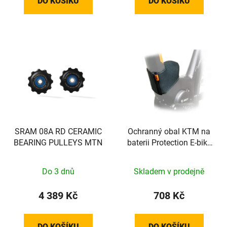
DO KOŠÍKU
DO KOŠÍKU
SRAM 08A RD CERAMIC
Ochranný obal KTM na
BEARING PULLEYS MTN
baterii Protection E-bike
System Bosch
Do 3 dnů
Skladem v prodejně
4 389 Kč
708 Kč
DO KOŠÍKU
DO KOŠÍKU