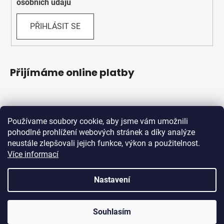
osobních údajů
PŘIHLÁSIT SE
Přijímáme online platby
Používame soubory cookie, aby jsme vám umožnili
pohodlné prohlížení webových stránek a díky analýze
neustále zlepšovali jejich funkce, výkon a použitelnost.
Více informací
Shoptet.sk
MôjPrvýEshop.sk
Nastavení
Vytvořil Shoptet
Souhlasím
Copyright 2026
Schwabik Bicycles
. Všechna práva