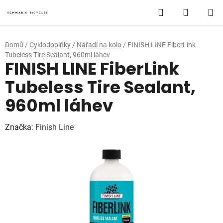
Přejít
Hledat
NÁKUP
na
obsah
KOŠÍK
Domů
/
Cyklodoplňky
/
Nářadí na kolo
/
FINISH LINE FiberLink
Tubeless Tire Sealant, 960ml láhev
FINISH LINE FiberLink
Tubeless Tire Sealant,
960ml láhev
Značka:
Finish Line