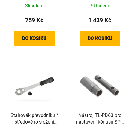
Skladem
Skladem
759 Kč
1 439 Kč
DO KOŠÍKU
DO KOŠÍKU
Stahovák převodníku /
Nástroj TL-PD63 pro
středového složení
nastavení kónusu SPD
TEAM
pedálu 7x8mm a