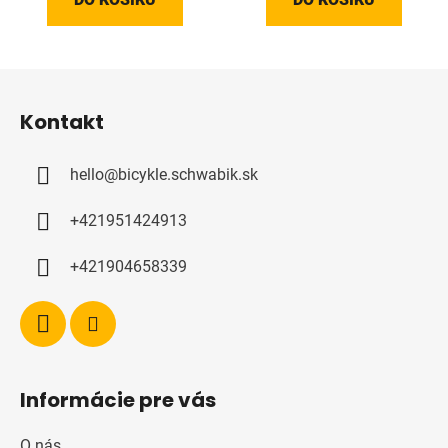
Z
á
Kontakt
p
a
hello
@
bicykle.schwabik.sk
t
í
+421951424913
+421904658339
Informácie pre vás
O nás