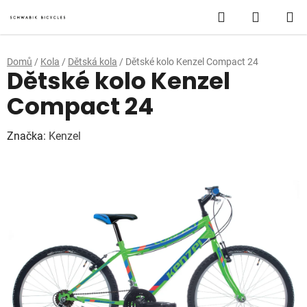
Přejít
Hledat
NÁKUP
na
obsah
KOŠÍK
Domů
/
Kola
/
Dětská kola
/
Dětské kolo Kenzel Compact 24
Dětské kolo Kenzel
Compact 24
Značka:
Kenzel