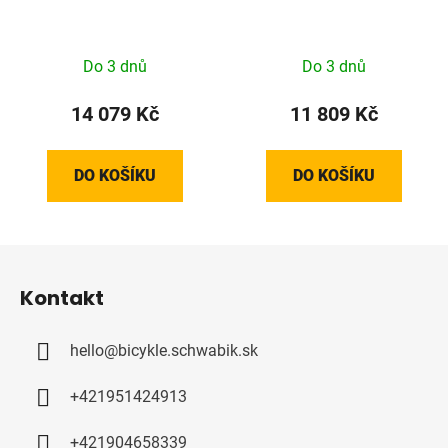
Do 3 dnů
Do 3 dnů
14 079 Kč
11 809 Kč
DO KOŠÍKU
DO KOŠÍKU
Z
á
Kontakt
p
a
hello
@
bicykle.schwabik.sk
t
í
+421951424913
+421904658339