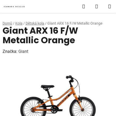
Přejít
Hledat
NÁKUP
na
obsah
KOŠÍK
Domů
/
Kola
/
Dětská kola
/
Giant ARX 16 F/W Metallic Orange
Giant ARX 16 F/W
Metallic Orange
Značka:
Giant