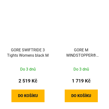
GORE SWIFTRIDE 3
GORE M
Tights Womens black M
WINDSTOPPER®
Thermo Gloves black /
neon yellow 11
Do 3 dnů
Do 3 dnů
100491990809
2 519 Kč
1 719 Kč
DO KOŠÍKU
DO KOŠÍKU