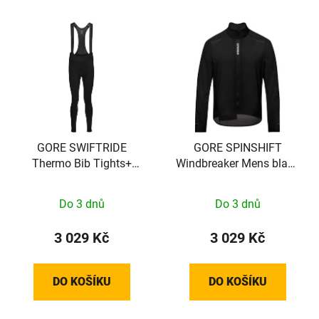
GORE SWIFTRIDE
GORE SPINSHIFT
Thermo Bib Tights+
Windbreaker Mens black
Mens black/neon yellow
S
XXL
Do 3 dnů
Do 3 dnů
3 029 Kč
3 029 Kč
DO KOŠÍKU
DO KOŠÍKU