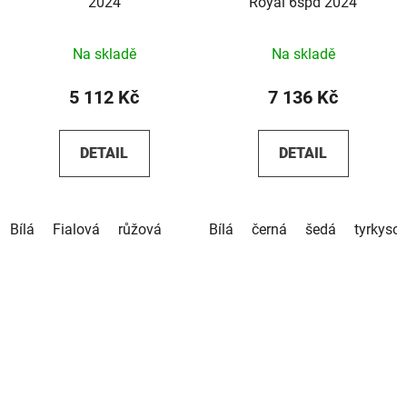
2024
Royal 6spd 2024
Na skladě
Na skladě
5 112 Kč
7 136 Kč
DETAIL
DETAIL
Bílá
Fialová
růžová
Bílá
černá
šedá
tyrkyso