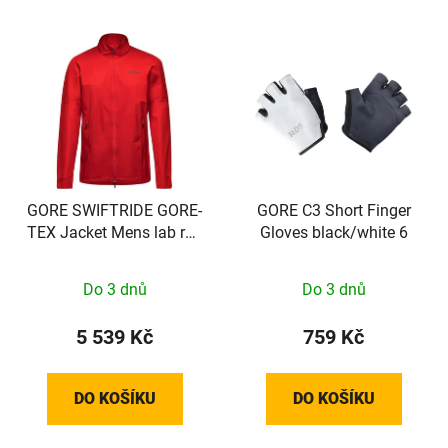
GORE SWIFTRIDE GORE-
GORE C3 Short Finger
TEX Jacket Mens lab red
Gloves black/white 6
M
Do 3 dnů
Do 3 dnů
5 539 Kč
759 Kč
DO KOŠÍKU
DO KOŠÍKU