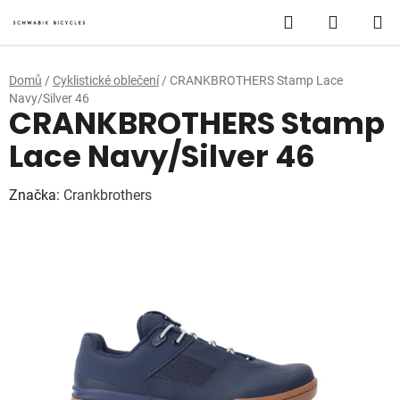
Přejít
Hledat
NÁKUP
na
obsah
KOŠÍK
Domů
/
Cyklistické oblečení
/
CRANKBROTHERS Stamp Lace
Navy/Silver 46
CRANKBROTHERS Stamp
Lace Navy/Silver 46
Značka:
Crankbrothers