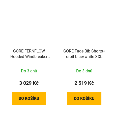
GORE FERNFLOW
GORE Fade Bib Shorts+
Hooded Windbreaker
orbit blue/white XXL
Mens tech beige L
Do 3 dnů
Do 3 dnů
3 029 Kč
2 519 Kč
DO KOŠÍKU
DO KOŠÍKU