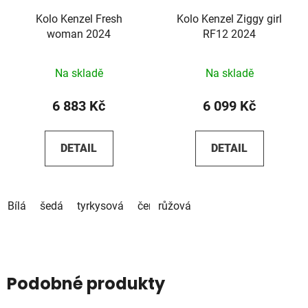
Kolo Kenzel Fresh
Kolo Kenzel Ziggy girl
woman 2024
RF12 2024
Na skladě
Na skladě
6 883 Kč
6 099 Kč
DETAIL
DETAIL
Bílá
šedá
tyrkysová
červená
růžová
černo-červená
černá-t
Podobné produkty