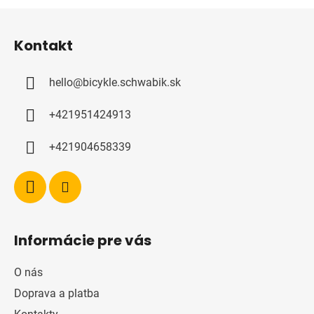
Z
á
Kontakt
p
a
hello
@
bicykle.schwabik.sk
t
í
+421951424913
+421904658339
Informácie pre vás
O nás
Doprava a platba