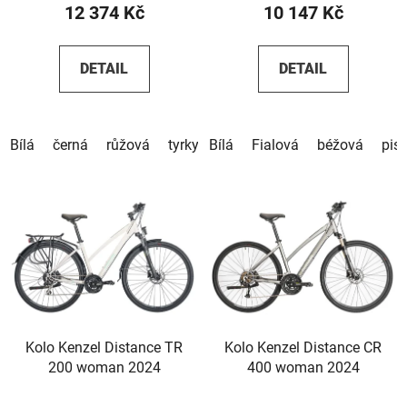
12 374 Kč
10 147 Kč
DETAIL
DETAIL
Bílá
černá
růžová
tyrkysová
Bílá
béžová
Fialová
hnědá
béžová
pis
Kolo Kenzel Distance TR
Kolo Kenzel Distance CR
200 woman 2024
400 woman 2024