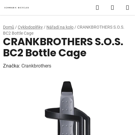
Přejít
Hledat
NÁKUP
na
obsah
KOŠÍK
Domů
/
Cyklodoplňky
/
Nářadí na kolo
/
CRANKBROTHERS S.O.S.
BC2 Bottle Cage
CRANKBROTHERS S.O.S.
BC2 Bottle Cage
Značka:
Crankbrothers