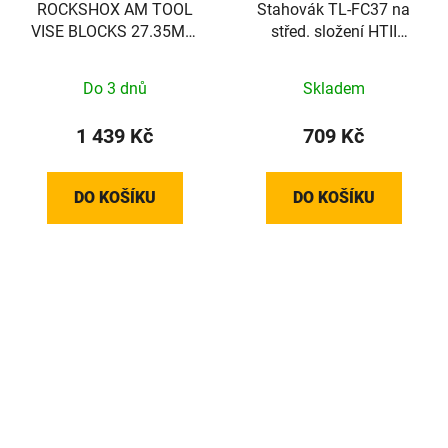
ROCKSHOX AM TOOL
Stahovák TL-FC37 na
VISE BLOCKS 27.35MM
střed. složení HTII
CHRG
SMBR60
Do 3 dnů
Skladem
1 439 Kč
709 Kč
DO KOŠÍKU
DO KOŠÍKU