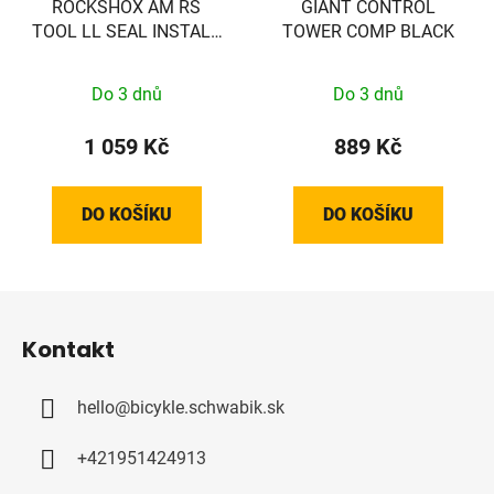
ROCKSHOX AM RS
GIANT CONTROL
TOOL LL SEAL INSTALL
TOWER COMP BLACK
35MM
Do 3 dnů
Do 3 dnů
1 059 Kč
889 Kč
DO KOŠÍKU
DO KOŠÍKU
Z
á
Kontakt
p
a
hello
@
bicykle.schwabik.sk
t
í
+421951424913