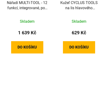
Nářadí MULTI-TOOL - 12
Kužeľ CYCLUS TOOLS
funkcí, integrované, pod
na lis hlavového
sedlo
zloženia 1", 1 1/8"
Skladem
Skladem
1 639 Kč
629 Kč
DO KOŠÍKU
DO KOŠÍKU