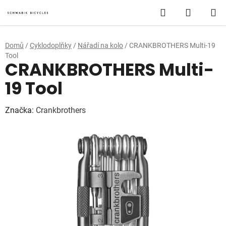
Přejít
Hledat
NÁKUP
na
obsah
KOŠÍK
Domů
/
Cyklodoplňky
/
Nářadí na kolo
/
CRANKBROTHERS Multi-19
Tool
CRANKBROTHERS Multi-
19 Tool
Značka:
Crankbrothers