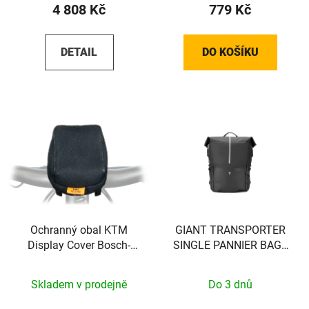
4 808 Kč
779 Kč
DETAIL
DO KOŠÍKU
Ochranný obal KTM
GIANT TRANSPORTER
Display Cover Bosch-
SINGLE PANNIER BAG -
Display S
BACK - EXCL VEREISTE
MOUNT!! - 440000037
Skladem v prodejně
Do 3 dnů