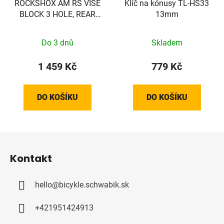
ROCKSHOX AM RS VISE
Klíč na kónusy TL-HS33
BLOCK 3 HOLE, REAR
13mm
SHOCK
Do 3 dnů
Skladem
1 459 Kč
779 Kč
DO KOŠÍKU
DO KOŠÍKU
Z
á
Kontakt
p
a
hello
@
bicykle.schwabik.sk
t
í
+421951424913