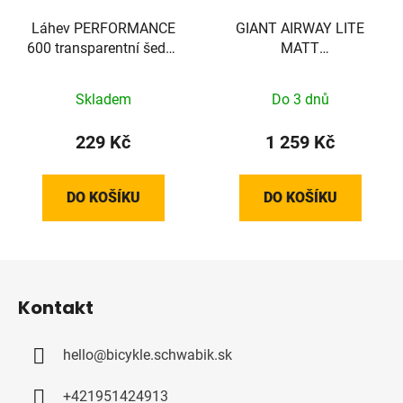
Láhev PERFORMANCE
GIANT AIRWAY LITE
600 transparentní šedá/
MATT
červená 600ml
BLACK/GLOSSBLACK
Skladem
Do 3 dnů
229 Kč
1 259 Kč
DO KOŠÍKU
DO KOŠÍKU
Z
á
Kontakt
p
a
hello
@
bicykle.schwabik.sk
t
í
+421951424913