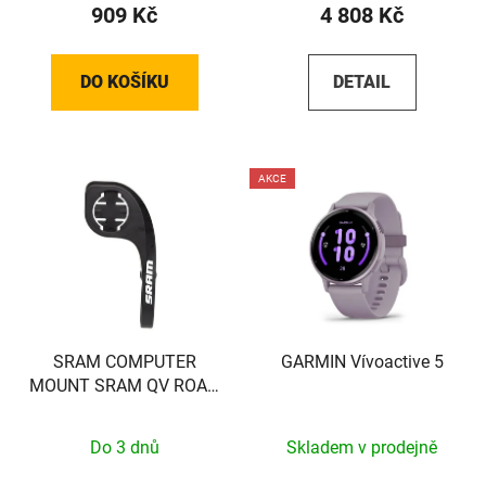
909 Kč
4 808 Kč
DO KOŠÍKU
DETAIL
AKCE
SRAM COMPUTER
GARMIN Vívoactive 5
MOUNT SRAM QV ROAD
31.8 1/4TL
Do 3 dnů
Skladem v prodejně