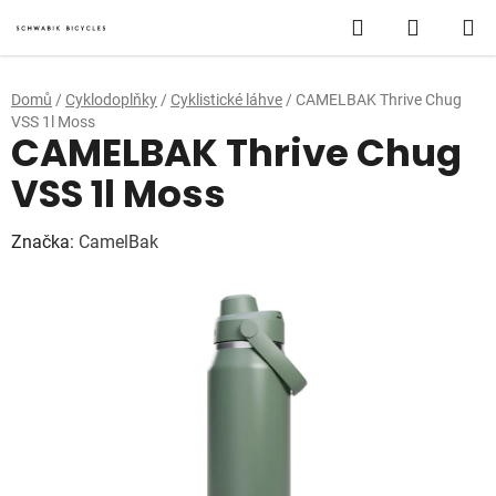
Přejít
Hledat
NÁKUP
na
obsah
KOŠÍK
Domů
/
Cyklodoplňky
/
Cyklistické láhve
/
CAMELBAK Thrive Chug
VSS 1l Moss
CAMELBAK Thrive Chug
VSS 1l Moss
Značka:
CamelBak