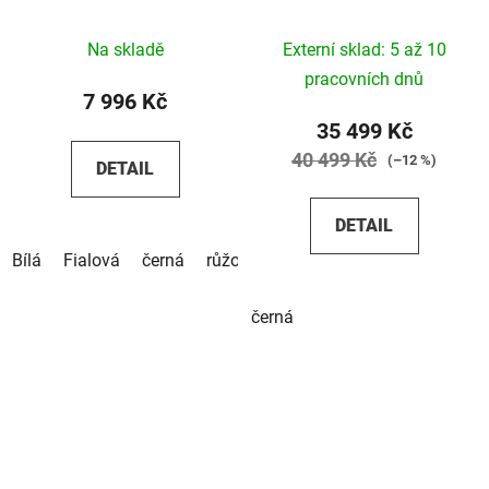
Na skladě
Externí sklad: 5 až 10
pracovních dnů
7 996 Kč
35 499 Kč
40 499 Kč
(–12 %)
DETAIL
DETAIL
Bílá
Fialová
černá
růžová
tyrkysová
béžová
pist
černá