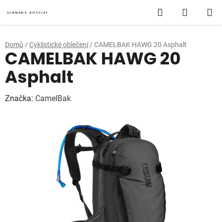
Přejít
Hledat
NÁKUP
na
obsah
KOŠÍK
Domů
/
Cyklistické oblečení
/
CAMELBAK HAWG 20 Asphalt
CAMELBAK HAWG 20
Asphalt
Značka:
CamelBak