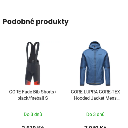
Podobné produkty
GORE Fade Bib Shorts+
GORE LUPRA GORE-TEX
black/fireball S
Hooded Jacket Mens
cargo blue XL
Do 3 dnů
Do 3 dnů
2 519 Kč
7 049 Kč