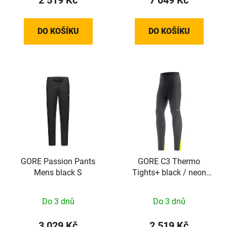
DO KOŠÍKU
DO KOŠÍKU
GORE Passion Pants
GORE C3 Thermo
Mens black S
Tights+ black / neon
yellow S
Do 3 dnů
Do 3 dnů
3 029 Kč
2 519 Kč