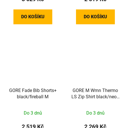
DO KOŠÍKU
DO KOŠÍKU
GORE Fade Bib Shorts+
GORE M Wmn Thermo
black/fireball M
LS Zip Shirt black/neon
yellow 34
Do 3 dnů
Do 3 dnů
2 519 Kč
2 269 Kč