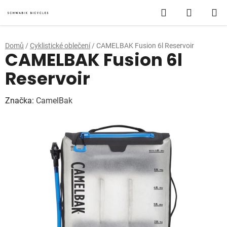
Přejít
Hledat
NÁKUP
na
obsah
KOŠÍK
Domů
/
Cyklistické oblečení
/
CAMELBAK Fusion 6l Reservoir
CAMELBAK Fusion 6l
Reservoir
Značka:
CamelBak