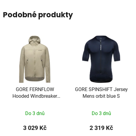
Podobné produkty
GORE FERNFLOW
GORE SPINSHIFT Jersey
Hooded Windbreaker
Mens orbit blue S
Mens tech beige XL
Do 3 dnů
Do 3 dnů
3 029 Kč
2 319 Kč