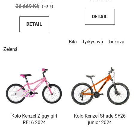
36 669 Kč
(–3 %)
DETAIL
DETAIL
Bílá
tyrkysová
béžová
h
Zelená
Kolo Kenzel Ziggy girl
Kolo Kenzel Shade SF26
RF16 2024
junior 2024