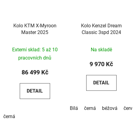
Kolo KTM X-Myroon
Kolo Kenzel Dream
Master 2025
Classic 3spd 2024
Externí sklad: 5 až 10
Na skladě
pracovních dnů
9 970 Kč
86 499 Kč
DETAIL
DETAIL
Bílá
černá
béžová
červe
černá