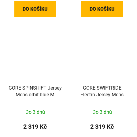
DO KOŠÍKU
DO KOŠÍKU
GORE SPINSHIFT Jersey
GORE SWIFTRIDE
Mens orbit blue M
Electro Jersey Mens
black/lab graphite L
Do 3 dnů
Do 3 dnů
2 319 Kč
2 319 Kč