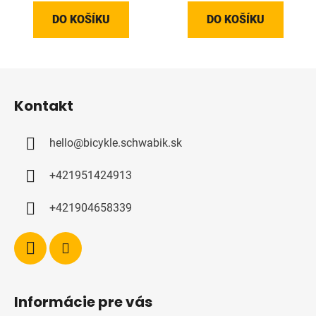
DO KOŠÍKU
DO KOŠÍKU
Z
á
Kontakt
p
a
hello
@
bicykle.schwabik.sk
t
í
+421951424913
+421904658339
Informácie pre vás