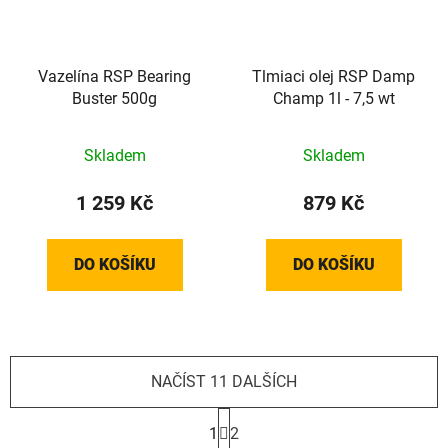
Vazelína RSP Bearing
Tlmiaci olej RSP Damp
Buster 500g
Champ 1l - 7,5 wt
Skladem
Skladem
1 259 Kč
879 Kč
DO KOŠÍKU
DO KOŠÍKU
NAČÍST 11 DALŠÍCH
S
t
1
2