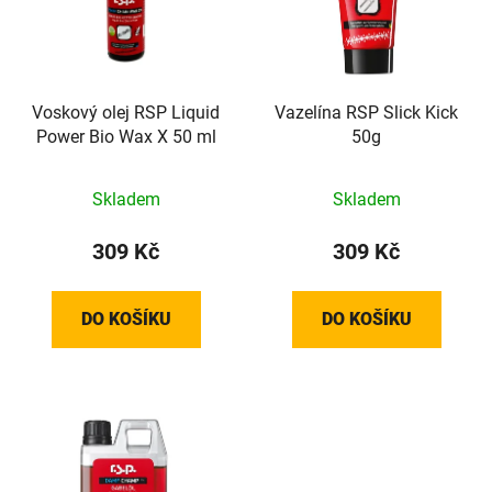
i
p
s
r
p
o
r
d
o
Voskový olej RSP Liquid
Vazelína RSP Slick Kick
u
Power Bio Wax X 50 ml
50g
d
k
u
t
k
ů
Skladem
Skladem
t
309 Kč
309 Kč
ů
DO KOŠÍKU
DO KOŠÍKU