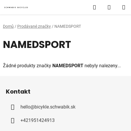
Přejít
Hledat
NÁKUP
na
obsah
KOŠÍK
Domů
/
Prodávané značky
/
NAMEDSPORT
NAMEDSPORT
Žádné produkty značky
NAMEDSPORT
nebyly nalezeny...
Z
á
Kontakt
p
a
hello
@
bicykle.schwabik.sk
t
í
+421951424913