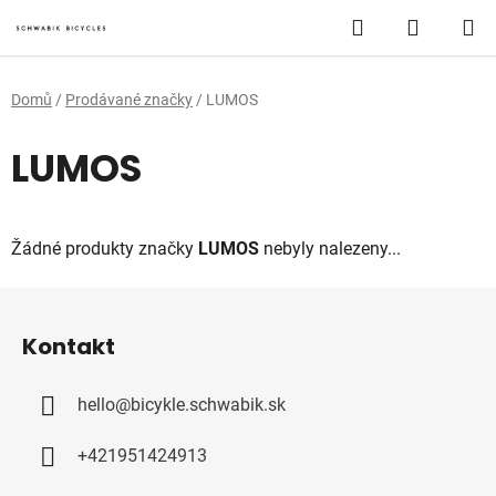
Přejít
Hledat
NÁKUP
na
obsah
KOŠÍK
Domů
/
Prodávané značky
/
LUMOS
LUMOS
Žádné produkty značky
LUMOS
nebyly nalezeny...
Z
á
Kontakt
p
a
hello
@
bicykle.schwabik.sk
t
í
+421951424913