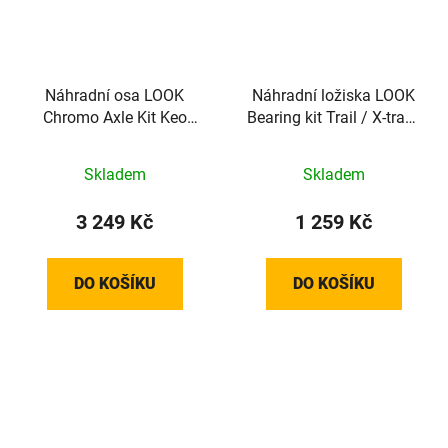
Náhradní osa LOOK
Náhradní ložiska LOOK
Chromo Axle Kit Keo
Bearing kit Trail / X-track
Blade - 53 mm
/ Geo Trekking
Skladem
Skladem
3 249 Kč
1 259 Kč
DO KOŠÍKU
DO KOŠÍKU