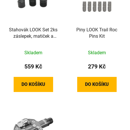
i
p
s
r
p
o
r
d
o
Stahovák LOOK Set 2ks
Piny LOOK Trail Roc
u
záslepek, matiček a
Pins Kit
d
k
stahováku pedálů Trail
u
t
k
ů
Skladem
Skladem
t
559 Kč
279 Kč
ů
DO KOŠÍKU
DO KOŠÍKU