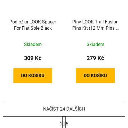
Podložka LOOK Spacer
Piny LOOK Trail Fusion
For Flat Sole Black
Pins Kit (12 Mm Pins +
Nuts X8)
Skladem
Skladem
309 Kč
279 Kč
DO KOŠÍKU
DO KOŠÍKU
NAČÍST 24 DALŠÍCH
S
t
1
5