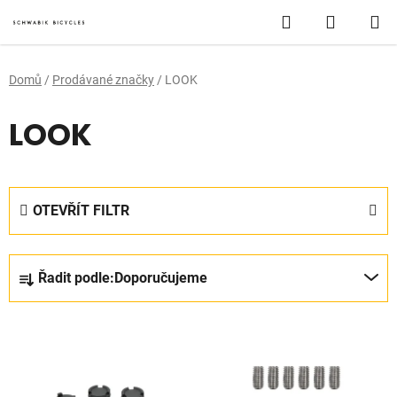
Přejít
Hledat
NÁKUP
na
obsah
KOŠÍK
Domů
/
Prodávané značky
/
LOOK
LOOK
OTEVŘÍT FILTR
Ř
Řadit podle:
Doporučujeme
a
z
V
e
ý
n
p
í