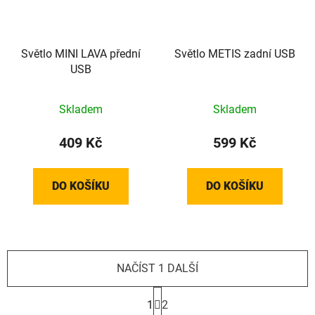
Světlo MINI LAVA přední
Světlo METIS zadní USB
USB
Skladem
Skladem
409 Kč
599 Kč
DO KOŠÍKU
DO KOŠÍKU
NAČÍST 1 DALŠÍ
S
t
1
2