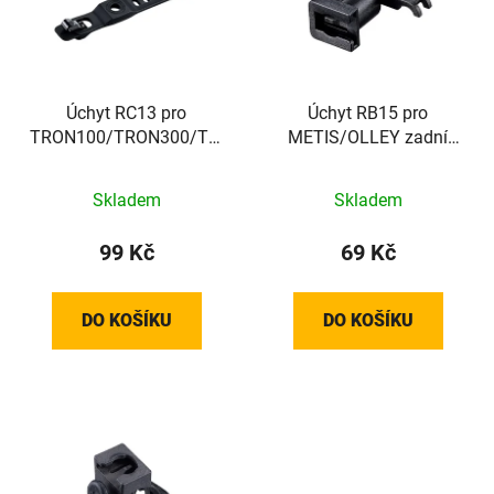
i
p
s
r
p
o
r
d
o
Úchyt RC13 pro
Úchyt RB15 pro
u
TRON100/TRON300/TRON500
METIS/OLLEY zadní
d
k
přední
pod sedlo
u
t
k
ů
Skladem
Skladem
t
99 Kč
69 Kč
ů
DO KOŠÍKU
DO KOŠÍKU