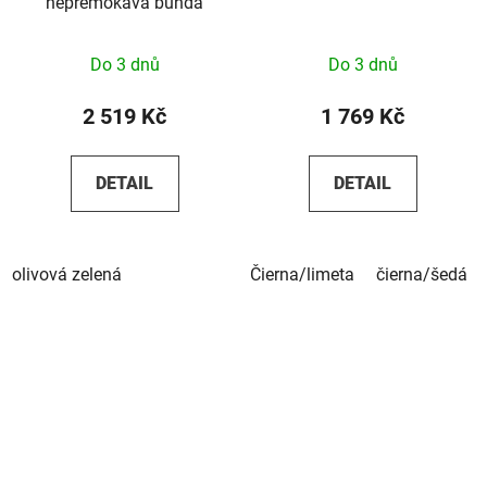
nepremokavá bunda
Do 3 dnů
Do 3 dnů
2 519 Kč
1 769 Kč
DETAIL
DETAIL
olivová zelená
Čierna/limeta
čierna/šedá