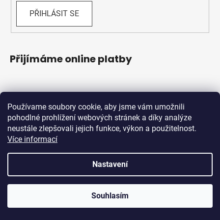
PŘIHLÁSIT SE
Přijímáme online platby
Používame soubory cookie, aby jsme vám umožnili
pohodlné prohlížení webových stránek a díky analýze
neustále zlepšovali jejich funkce, výkon a použitelnost.
Více informací
Shoptet.sk
MôjPrvýEshop.sk
Nastavení
Vytvořil Shoptet
Souhlasím
Copyright 2026
Schwabik Bicycles
. Všechna práva
vyhrazena.
Upravit nastavení cookies