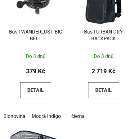
i
p
s
r
p
o
r
d
o
Basil WANDERLUST BIG
Basil URBAN DRY
u
BELL
BACKPACK
d
k
u
t
k
ů
Do 3 dnů
Do 3 dnů
t
379 Kč
2 719 Kč
ů
DETAIL
DETAIL
Slonovina
Modrá indigo
čierna