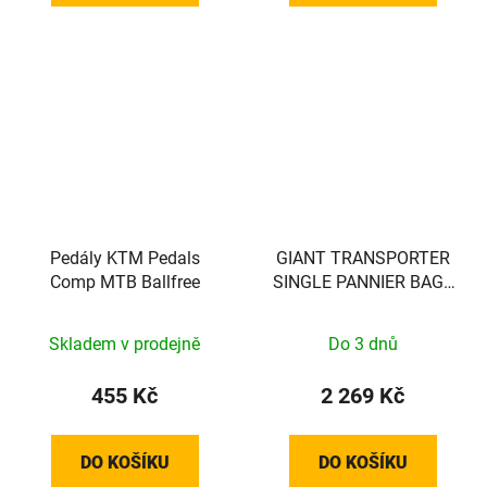
Pedály KTM Pedals
GIANT TRANSPORTER
Comp MTB Ballfree
SINGLE PANNIER BAG -
BROWN/BLACK - EXCL
VEREISTE MOUNT!! -
Skladem v prodejně
Do 3 dnů
440000037
455 Kč
2 269 Kč
DO KOŠÍKU
DO KOŠÍKU