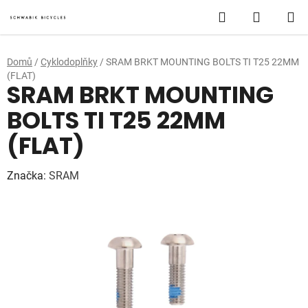
Přejít
Hledat
NÁKUP
na
obsah
KOŠÍK
Domů
/
Cyklodoplňky
/
SRAM BRKT MOUNTING BOLTS TI T25 22MM
(FLAT)
SRAM BRKT MOUNTING
BOLTS TI T25 22MM
(FLAT)
Značka:
SRAM