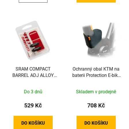
SRAM COMPACT
Ochranný obal KTM na
BARREL ADJ ALLOY
baterii Protection E-bike
BLK SRAM QTY 2
System Bosch
Do 3 dnů
Skladem v prodejně
529 Kč
708 Kč
DO KOŠÍKU
DO KOŠÍKU