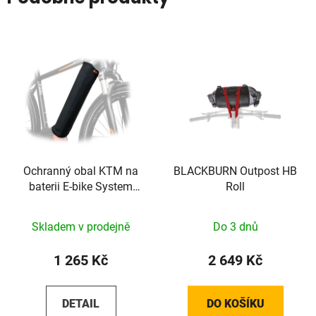
Ochranný obal KTM na
BLACKBURN Outpost HB
baterii E-bike System
Roll
Bosch Powertube 500W
Skladem v prodejně
Do 3 dnů
1 265 Kč
2 649 Kč
DETAIL
DO KOŠÍKU