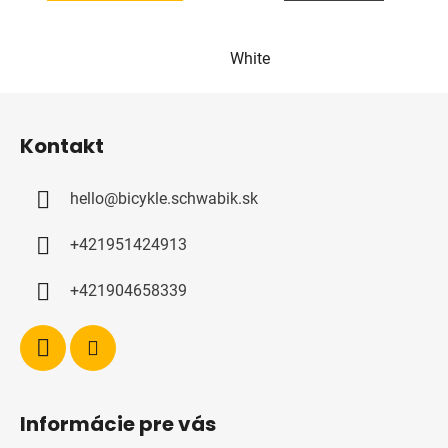
White
Z
á
Kontakt
p
a
hello
@
bicykle.schwabik.sk
t
í
+421951424913
+421904658339
Informácie pre vás