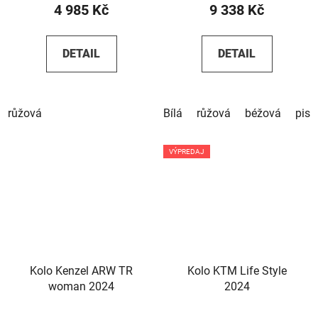
4 985 Kč
9 338 Kč
DETAIL
DETAIL
růžová
Bílá
růžová
béžová
pist
VÝPREDAJ
Kolo Kenzel ARW TR
Kolo KTM Life Style
woman 2024
2024